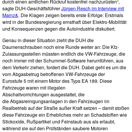
durch einen amtlichen Rückruf kostenfrei nachzurüsten“,
sagte DUH-Geschäftsführer
Jürgen Resch im Interview mit
Mainz&
. Die Klagen zeigen bereits erste Erfolge: Erstmals
wird in der Bundesregierung ernsthaft über Elektro-Mobilität
und Konsequenzen gegen die Autoindustrie diskutiert.
Genau in dieser Situation zieht die DUH die
Daumenschrauben noch eine Runde weiter an: Die Kfz-
Zulassungsstellen müssten endlich die VW-Fahrzeuge, die
noch immer mit der Schummel-Software herumführen, aus
dem Verkehr ziehen, fordert die DUH. Dabei geht es um die
vom Abgasbetrug betroffenen VW-Fahrzeuge der
Eurostufe 5 mit einem Motor des Typs EA 189. Diese
Fahrzeuge waren mit illegalen
Abschaltvorrichtungen ausgestattet, die
die Abgasreinigungsanlagen in den Fahrzeugen im
Realbetrieb auf der Straße außer Kraft setzen – damit stoßen
diese Fahrzeuge ein Erhebliches mehr an Schadstoffen wie
Stickoxide, Rußpartikel und Feinstaub aus als erlaubt,
während sie auf den Prüfständen saubere Motoren