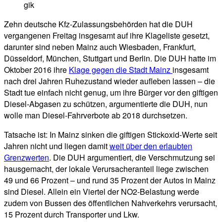
gik
Zehn deutsche Kfz-Zulassungsbehörden hat die DUH
vergangenen Freitag insgesamt auf ihre Klageliste gesetzt,
darunter sind neben Mainz auch Wiesbaden, Frankfurt,
Düsseldorf, München, Stuttgart und Berlin. Die DUH hatte im
Oktober 2016 ihre
Klage gegen die Stadt Mainz
insgesamt
nach drei Jahren Ruhezustand wieder aufleben lassen – die
Stadt tue einfach nicht genug, um ihre Bürger vor den giftigen
Diesel-Abgasen zu schützen, argumentierte die DUH, nun
wolle man Diesel-Fahrverbote ab 2018 durchsetzen.
Tatsache ist: In Mainz sinken die giftigen Stickoxid-Werte seit
Jahren nicht und liegen damit
weit über den erlaubten
Grenzwerten
. Die DUH argumentiert, die Verschmutzung sei
hausgemacht, der lokale Verursacheranteil liege zwischen
49 und 66 Prozent – und rund 35 Prozent der Autos in Mainz
sind Diesel. Allein ein Viertel der NO2-Belastung werde
zudem von Bussen des öffentlichen Nahverkehrs verursacht,
15 Prozent durch Transporter und Lkw.