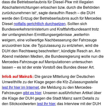
dass die Betriebserlaubnis für Diesel-Pkw mit illegalen
Abschalteinrichtungen erloschen bzw. durch die Behörden
zurückzunehmen ist“, sagte daraufhin Resch – die DUH
werde den Entzug der Betriebserlaubnis auch für Mercedes
Diesel
notfalls gerichtlich durchsetzen
. Sollten sich
Bundesverkehrsministerium und Kraftfahrtbundesamt trotz
der umfangreichen Ermittlungsergebnisse „weiterhin
weigern, eine vollwertige Nachbesserung der Fahrzeuge
anzuordnen bzw. die Typzulassung zu entziehen, wird die
DUH den Rechtsweg beschreiten“, kündigte Resch an. Am
Abend meldeten Medien, die Bundesregierung wolle nun die
Mercedes-Fahrzeuge auf Manipulationen untersuchen
lassen – es ist der erste Vorstoß des Bundes dieser Art.
Info& auf Mainz&:
Die ganze Mitteilung der Deutschen
Umwelthilfe zu der Klage gegen die Kfz-Zulassungsstelle
lest Ihr hier im Internet
, die Meldung zu den Mercedes-
Fahrzeugen
gibt es hier
. Unseren ausführlichen Artikel über
die Klage der DUH gegen die Stadt Mainz samt Details zu
den Stickoxidwerten
lest Ihr hier
, das Interview mit der DUH