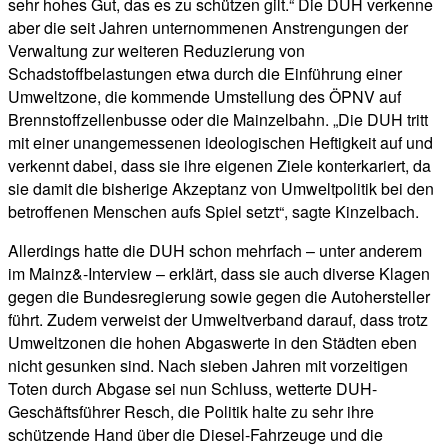
sehr hohes Gut, das es zu schützen gilt.“ Die DUH verkenne
aber die seit Jahren unternommenen Anstrengungen der
Verwaltung zur weiteren Reduzierung von
Schadstoffbelastungen etwa durch die Einführung einer
Umweltzone, die kommende Umstellung des ÖPNV auf
Brennstoffzellenbusse oder die Mainzelbahn. „Die DUH tritt
mit einer unangemessenen ideologischen Heftigkeit auf und
verkennt dabei, dass sie ihre eigenen Ziele konterkariert, da
sie damit die bisherige Akzeptanz von Umweltpolitik bei den
betroffenen Menschen aufs Spiel setzt“, sagte Kinzelbach.
Allerdings hatte die DUH schon mehrfach – unter anderem
im Mainz&-Interview – erklärt, dass sie auch diverse Klagen
gegen die Bundesregierung sowie gegen die Autohersteller
führt. Zudem verweist der Umweltverband darauf, dass trotz
Umweltzonen die hohen Abgaswerte in den Städten eben
nicht gesunken sind. Nach sieben Jahren mit vorzeitigen
Toten durch Abgase sei nun Schluss, wetterte DUH-
Geschäftsführer Resch, die Politik halte zu sehr ihre
schützende Hand über die Diesel-Fahrzeuge und die