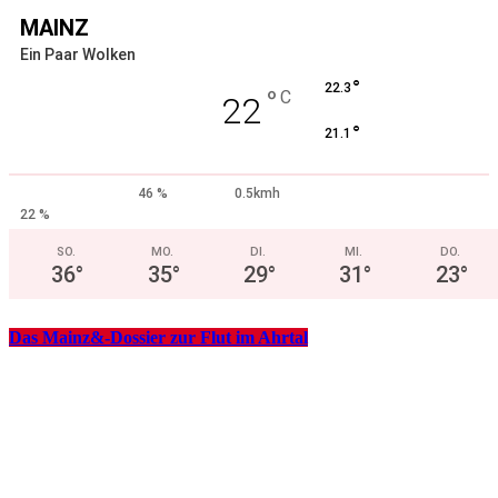
MAINZ
Ein Paar Wolken
°
22.3
°
C
22
°
21.1
46 %
0.5kmh
22 %
SO.
MO.
DI.
MI.
DO.
36
°
35
°
29
°
31
°
23
°
Das Mainz&-Dossier zur Flut im Ahrtal