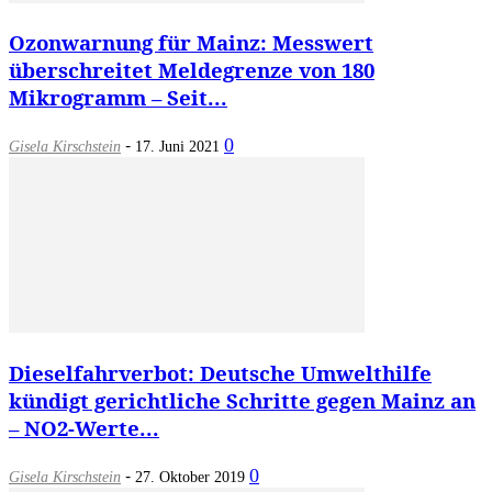
Ozonwarnung für Mainz: Messwert
überschreitet Meldegrenze von 180
Mikrogramm – Seit...
-
0
Gisela Kirschstein
17. Juni 2021
Dieselfahrverbot: Deutsche Umwelthilfe
kündigt gerichtliche Schritte gegen Mainz an
– NO2-Werte...
-
0
Gisela Kirschstein
27. Oktober 2019