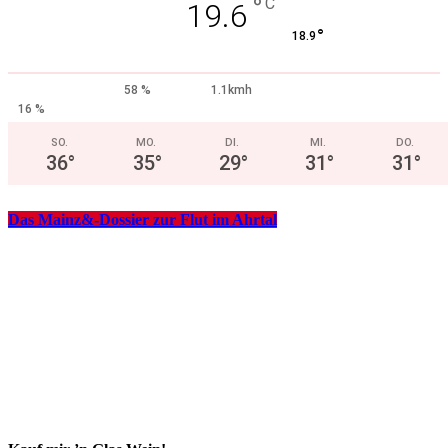
°
C
19.6
°
18.9
58 %
1.1kmh
16 %
SO.
MO.
DI.
MI.
DO.
36
°
35
°
29
°
31
°
31
°
Das Mainz&-Dossier zur Flut im Ahrtal