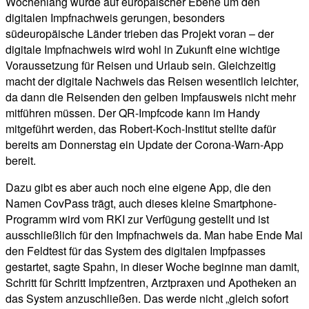
Wochenlang wurde auf europäischer Ebene um den
digitalen Impfnachweis gerungen, besonders
südeuropäische Länder trieben das Projekt voran – der
digitale Impfnachweis wird wohl in Zukunft eine wichtige
Voraussetzung für Reisen und Urlaub sein. Gleichzeitig
macht der digitale Nachweis das Reisen wesentlich leichter,
da dann die Reisenden den gelben Impfausweis nicht mehr
mitführen müssen. Der QR-Impfcode kann im Handy
mitgeführt werden, das Robert-Koch-Institut stellte dafür
bereits am Donnerstag ein Update der Corona-Warn-App
bereit.
Dazu gibt es aber auch noch eine eigene App, die den
Namen CovPass trägt, auch dieses kleine Smartphone-
Programm wird vom RKI zur Verfügung gestellt und ist
ausschließlich für den Impfnachweis da. Man habe Ende Mai
den Feldtest für das System des digitalen Impfpasses
gestartet, sagte Spahn, in dieser Woche beginne man damit,
Schritt für Schritt Impfzentren, Arztpraxen und Apotheken an
das System anzuschließen. Das werde nicht „gleich sofort