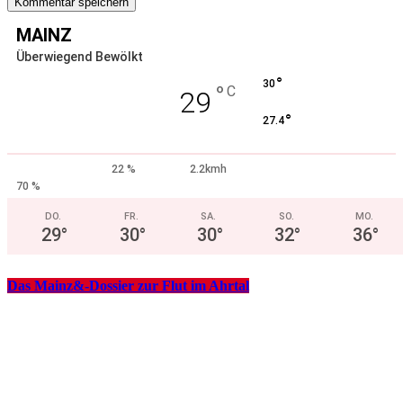
MAINZ
Überwiegend Bewölkt
°
30
°
C
29
°
27.4
22 %
2.2kmh
70 %
DO.
FR.
SA.
SO.
MO.
29
°
30
°
30
°
32
°
36
°
Das Mainz&-Dossier zur Flut im Ahrtal