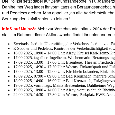
Die Polizei setzt dabei auf Beratungsangebote in Fußgänger
Dahlheimer Weg findet Ihr vormittags ein Beratungsangebot, h
und Pedelecs drehen. Man appellier „an alle Verkehrsteilnehm
Senkung der Unfallzahlen zu leisten.“
Info& auf Mainz&:
Mehr zur Verkehrsunfallbilanz 2024 der Po
statt, im Rahmen dieser Aktionswoche findet Ihr unter ander
Zweiradsicherheit: Überprüfung der Verkehrssicherheit von Fa
E-Scooter und Pedelecs: Kontrolle der Verkehrstüchtigkeit so
16.09.2025, 10:00 – 14:00 Uhr: Alzey, Kreisel Karl-Heinz-Kipp
17.09.2025, tagsüber: Ingelheim, Wochenmarkt: Beratungsange
17.09.2025, 13:00 – 17:00 Uhr: Eisenberg, Theater, Friedrich-
17.09.2025, 14:30 – 17:30 Uhr: Worms, Einkaufspark und Fu
17.09.2025, 13:00 – 15:00 Uhr: Kirchheimbolanden, Einkaufs
18.09.2025, 07:00 – 09:00 Uhr: Bad Kreuznach, mehrere Schul
18.09.2025, 14:00 – 16:00 Uhr: Bad Kreuznach, Fußgängerzone:
19.09.2025, vormittags: Mainz-Bretzenheim, Dahlheimer Weg:
19.09.2025, 10:00 – 14:00 Uhr: Alzey, voraussichtlich Rheinh
22.09.2025, 14:30 – 17:30 Uhr: Worms, Parkplatz EWR-Arena,