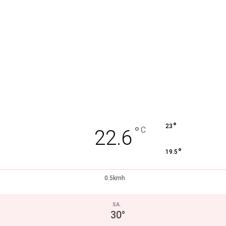
°
23
°
C
22.6
°
19.5
0.5kmh
SA.
30
°