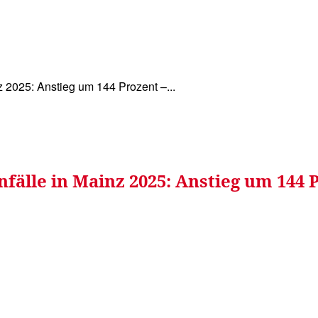
WISSEN&
VERKEHR&
FLUT AHRTAL&
NA
z 2025: Anstieg um 144 Prozent –...
älle in Mainz 2025: Anstieg um 144 Pr