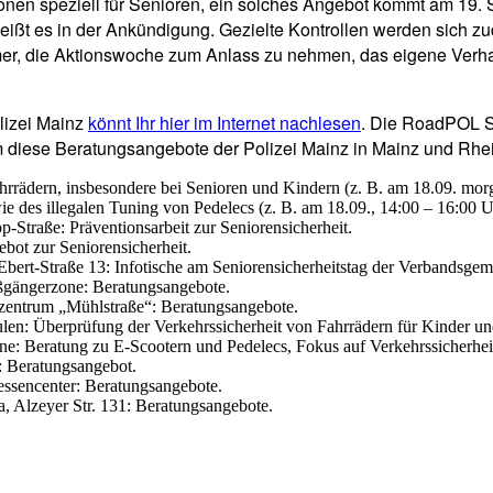
zonen speziell für Senioren, ein solches Angebot kommt am 19
eißt es in der Ankündigung. Gezielte Kontrollen werden sich z
er, die Aktionswoche zum Anlass zu nehmen, das eigene Verhalte
lizei Mainz
könnt Ihr hier im Internet nachlesen
. Die RoadPOL S
em diese Beratungsangebote der Polizei Mainz in Mainz und Rh
hrrädern, insbesondere bei Senioren und Kindern (z. B. am 18.09. mo
wie des illegalen Tuning von Pedelecs (z. B. am 18.09., 14:00 – 16:00
-Straße: Präventionsarbeit zur Seniorensicherheit.
bot zur Seniorensicherheit.
Ebert-Straße 13: Infotische am Seniorensicherheitstag der Verbandsge
ßgängerzone: Beratungsangebote.
zentrum „Mühlstraße“: Beratungsangebote.
en: Überprüfung der Verkehrssicherheit von Fahrrädern für Kinder un
 Beratung zu E-Scootern und Pedelecs, Fokus auf Verkehrssicherheit,
 Beratungsangebot.
essencenter: Beratungsangebote.
 Alzeyer Str. 131: Beratungsangebote.