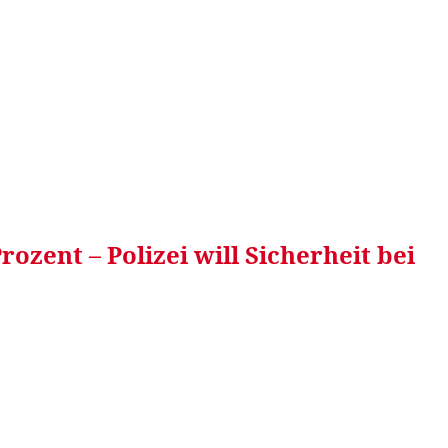
RRETEI&
WEIN&
SPONSORED&
WERBEN AUF
ozent – Polizei will Sicherheit bei