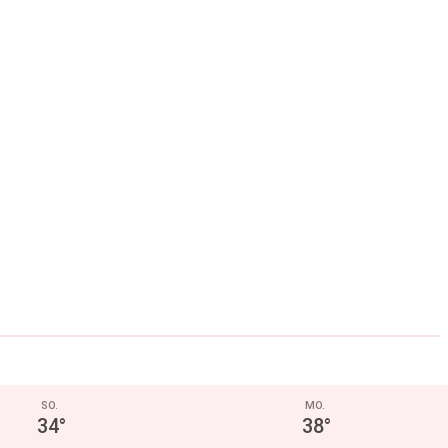
SO.
MO.
34
°
38
°