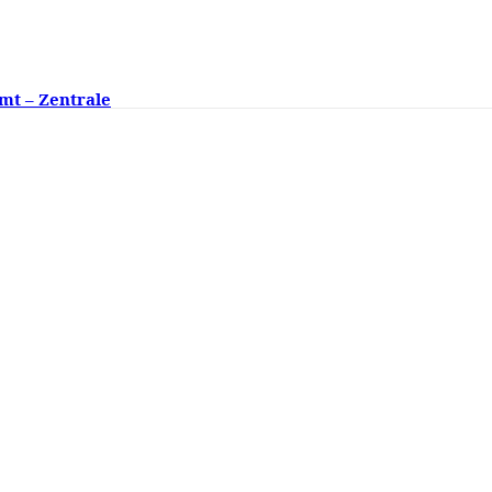
mt – Zentrale
ngsklassen fehlen