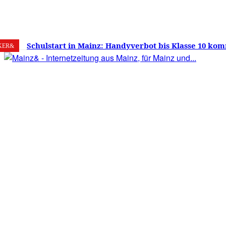
6. August 2026
Mainz
C
22.6
Schulstart in Mainz: Handyverbot bis Klasse 10 kom
KER&
Versprechen wie Lehrmittelfreiheit und Schuleinga
noch