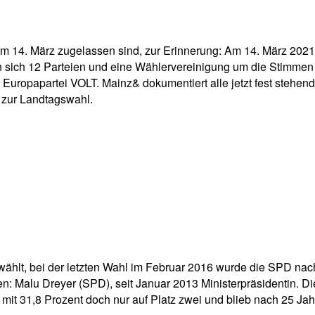
pp
Email
Drucken
l am 14. März zugelassen sind, zur Erinnerung: Am 14. März 20
ich 12 Parteien und eine Wählervereinigung um die Stimmen der
 Europapartei VOLT. Mainz& dokumentiert alle jetzt fest stehe
 zur Landtagswahl.
ewählt, bei der letzten Wahl im Februar 2016 wurde die SPD nac
len: Malu Dreyer (SPD), seit Januar 2013 Ministerpräsidentin.
 mit 31,8 Prozent doch nur auf Platz zwei und blieb nach 25 Jah