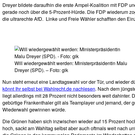
Dreyer bildete daraufhin die erste Ampel-Koalition mit FDP u
gerade noch über die 5-Prozent-Hürde. Die FDP wiederum zog 
die ultrarechte AfD. Linke und Freie Wähler schafften den E
Will wiedergewählt werden: Ministerpräsidentin Malu
Dreyer (SPD). – Foto: gik
Nun steht erneut eine Landtagswahl vor der Tür, und wieder d
könnt Ihr selbst bei Wahlrecht.de nachlesen
. Nach dem jüngst
liegt allerdings mit 28 Prozent nicht besonders weit dahinter
gebürtige Frankenthaler gilt als Teamplayer und jemand, der g
Wiederwahl gewinnen würde.
Die Grünen haben sich inzwischen wieder auf 15 Prozent hochge
hoch, sackt am Wahltag selbst aber auch oftmals weit nach u