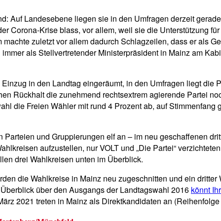
wind: Auf Landesebene liegen sie in den Umfragen derzeit gera
r Corona-Krise blass, vor allem, weil sie die Unterstützung fü
m machte zuletzt vor allem dadurch Schlagzeilen, dass er als G
immer als Stellvertretender Ministerpräsident in Mainz am Kabine
inzug in den Landtag eingeräumt, in den Umfragen liegt die Pa
lchen Rückhalt die zunehmend rechtsextrem agierende Partei no
ahl die Freien Wähler mit rund 4 Prozent ab, auf Stimmenfang ge
 Parteien und Gruppierungen elf an – im neu geschaffenen dritt
Wahlkreisen aufzustellen, nur VOLT und „Die Partei“ verzichtete
llen drei Wahlkreisen unten im Überblick.
en die Wahlkreise in Mainz neu zugeschnitten und ein dritter W
n Überblick über den Ausgangs der Landtagswahl 2016
könnt Ih
 März 2021 treten in Mainz als Direktkandidaten an (Reihenfolg