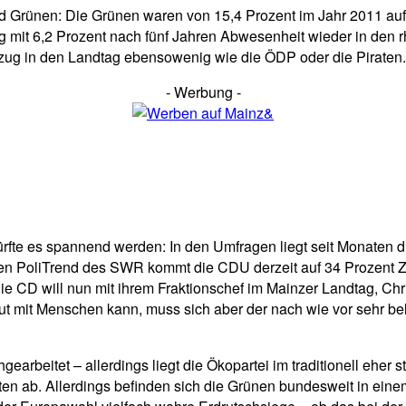
nd Grünen: Die Grünen waren von 15,4 Prozent im Jahr 2011 auf 
mit 6,2 Prozent nach fünf Jahren Abwesenheit wieder in den rh
inzug in den Landtag ebensowenig wie die ÖDP oder die Piraten.
- Werbung -
ürfte es spannend werden: In den Umfragen liegt seit Monaten 
en PoliTrend des SWR kommt die CDU derzeit auf 34 Prozent Z
. Die CD will nun mit ihrem Fraktionschef im Mainzer Landtag, C
ut mit Menschen kann, muss sich aber der nach wie vor sehr bel
arbeitet – allerdings liegt die Ökopartei im traditionell eher 
nten ab. Allerdings befinden sich die Grünen bundesweit in ei