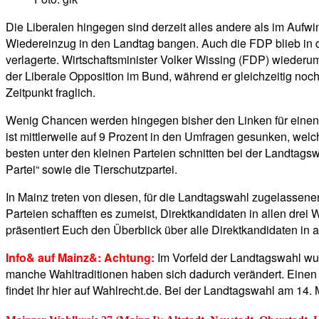
Die Liberalen hingegen sind derzeit alles andere als im Auf
Wiedereinzug in den Landtag bangen. Auch die FDP blieb in de
verlagerte. Wirtschaftsminister Volker Wissing (FDP) wiederu
der Liberale Opposition im Bund, während er gleichzeitig noch 
Zeitpunkt fraglich.
Wenig Chancen werden hingegen bisher den Linken für einen E
ist mittlerweile auf 9 Prozent in den Umfragen gesunken, we
besten unter den kleinen Parteien schnitten bei der Landtagsw
Partei“ sowie die Tierschutzpartei.
In Mainz treten von diesen, für die Landtagswahl zugelassenen
Parteien schafften es zumeist, Direktkandidaten in allen drei 
präsentiert Euch den Überblick über alle Direktkandidaten in a
Info& auf Mainz&:
Achtung:
Im Vorfeld der Landtagswahl wurd
manche Wahltraditionen haben sich dadurch verändert. Eine
findet Ihr hier auf Wahlrecht.de. Bei der Landtagswahl am 14.