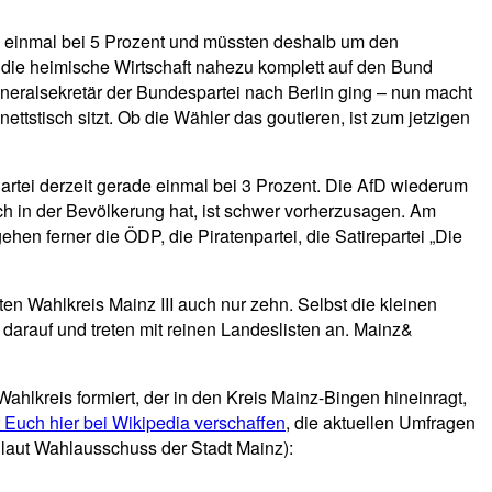
de einmal bei 5 Prozent und müssten deshalb um den
r die heimische Wirtschaft nahezu komplett auf den Bund
eneralsekretär der Bundespartei nach Berlin ging – nun macht
ttstisch sitzt. Ob die Wähler das goutieren, ist zum jetzigen
rtei derzeit gerade einmal bei 3 Prozent. Die AfD wiederum
ch in der Bevölkerung hat, ist schwer vorherzusagen. Am
hen ferner die ÖDP, die Piratenpartei, die Satirepartei „Die
en Wahlkreis Mainz III auch nur zehn. Selbst die kleinen
n darauf und treten mit reinen Landeslisten an. Mainz&
ahlkreis formiert, der in den Kreis Mainz-Bingen hineinragt,
r Euch hier bei Wikipedia verschaffen
, die aktuellen Umfragen
e laut Wahlausschuss der Stadt Mainz):