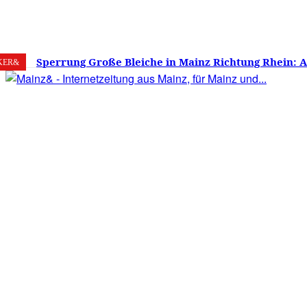
8. August 2026
Mainz
C
21.7
Sperrung Große Bleiche in Mainz Richtung Rhein: 
KER&
verwirrt, Mainzer stinksauer – Haben die Mainzer 
gestimmt?