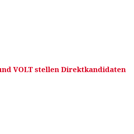
RRETEI&
WEIN&
SPONSORED&
WERBEN AUF
 und VOLT stellen Direktkandidaten