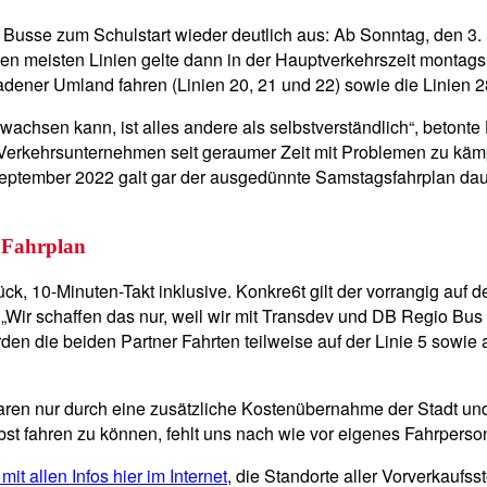
e Busse zum Schulstart wieder deutlich aus: Ab Sonntag, den 3.
en meisten Linien gelte dann in der Hauptverkehrszeit montags 
sbadener Umland fahren (Linien 20, 21 und 22) sowie die Linie
chsen kann, ist alles andere als selbstverständlich“, betont
r Verkehrsunternehmen seit geraumer Zeit mit Problemen zu k
eptember 2022 galt gar der ausgedünnte Samstagsfahrplan dau
 Fahrplan
10-Minuten-Takt inklusive. Konkre6t gilt der vorrangig auf den L
Wir schaffen das nur, weil wir mit Transdev und DB Regio Bus
n die beiden Partner Fahrten teilweise auf der Linie 5 sowie a
ren nur durch eine zusätzliche Kostenübernahme der Stadt un
t fahren zu können, fehlt uns nach wie vor eigenes Fahrperson
r mit allen Infos hier im Internet
, die Standorte aller Vorverkauf