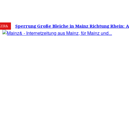
7. August 2026
Mainz
C
24.8
Sperrung Große Bleiche in Mainz Richtung Rhein: 
KER&
verwirrt, Mainzer stinksauer – Haben die Mainzer 
gestimmt?