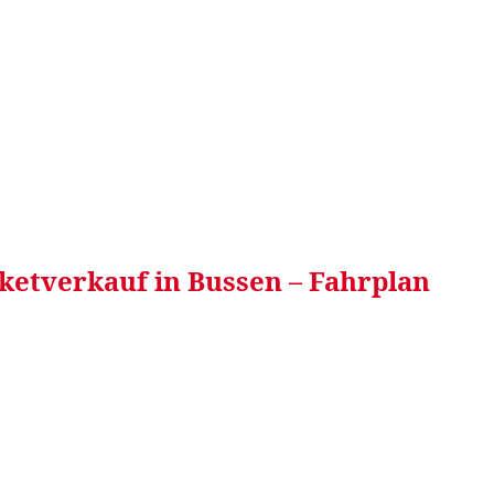
RRETEI&
WEIN&
SPONSORED&
WERBEN AUF
ketverkauf in Bussen – Fahrplan