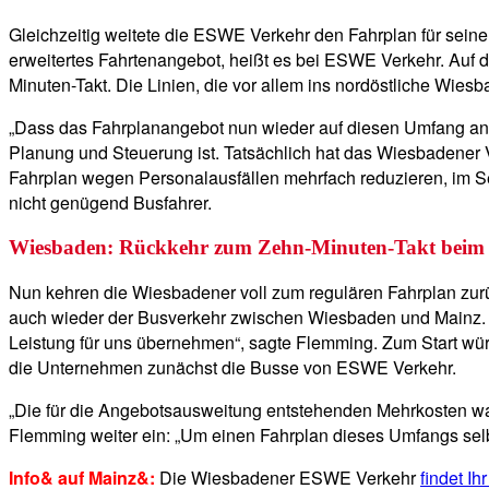
Gleichzeitig weitete die ESWE Verkehr den Fahrplan für sein
erweitertes Fahrtenangebot, heißt es bei ESWE Verkehr. Auf d
Minuten-Takt. Die Linien, die vor allem ins nordöstliche Wie
„Dass das Fahrplanangebot nun wieder auf diesen Umfang anwa
Planung und Steuerung ist. Tatsächlich hat das Wiesbadene
Fahrplan wegen Personalausfällen mehrfach reduzieren, im S
nicht genügend Busfahrer.
Wiesbaden: Rückkehr zum Zehn-Minuten-Takt beim
Nun kehren die Wiesbadener voll zum regulären Fahrplan zurück, 
auch wieder der Busverkehr zwischen Wiesbaden und Mainz. „
Leistung für uns übernehmen“, sagte Flemming. Zum Start würde
die Unternehmen zunächst die Busse von ESWE Verkehr.
„Die für die Angebotsausweitung entstehenden Mehrkosten wa
Flemming weiter ein: „Um einen Fahrplan dieses Umfangs selbs
Info& auf Mainz&:
Die Wiesbadener ESWE Verkehr
findet Ih