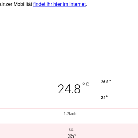
ainzer Mobilität
findet Ihr hier im Internet
.
°
26.8
°
C
24.8
°
24
1.7kmh
SO.
35
°