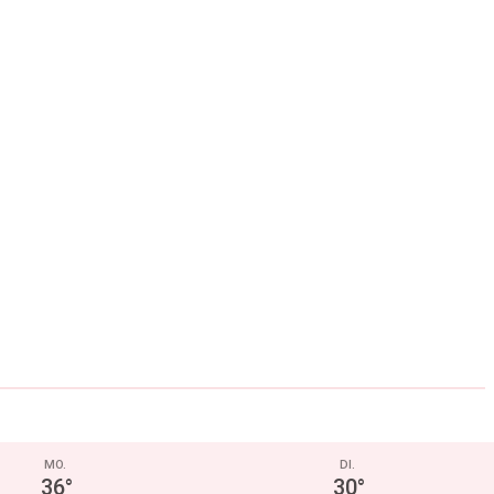
MO.
DI.
36
°
30
°