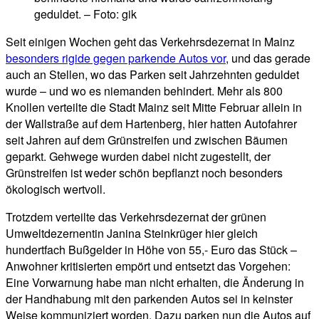
geduldet. – Foto: gik
Seit einigen Wochen geht das Verkehrsdezernat in Mainz
besonders rigide gegen parkende Autos vor
, und das gerade
auch an Stellen, wo das Parken seit Jahrzehnten geduldet
wurde – und wo es niemanden behindert. Mehr als 800
Knollen verteilte die Stadt Mainz seit Mitte Februar allein in
der Wallstraße auf dem Hartenberg, hier hatten Autofahrer
seit Jahren auf dem Grünstreifen und zwischen Bäumen
geparkt. Gehwege wurden dabei nicht zugestellt, der
Grünstreifen ist weder schön bepflanzt noch besonders
ökologisch wertvoll.
Trotzdem verteilte das Verkehrsdezernat der grünen
Umweltdezernentin Janina Steinkrüger hier gleich
hundertfach Bußgelder in Höhe von 55,- Euro das Stück –
Anwohner kritisierten empört und entsetzt das Vorgehen:
Eine Vorwarnung habe man nicht erhalten, die Änderung in
der Handhabung mit den parkenden Autos sei in keinster
Weise kommuniziert worden. Dazu parken nun die Autos auf