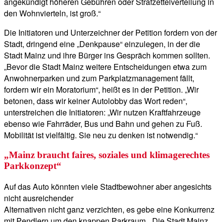
angekündigt höheren Gebühren oder Strafzettelverteilung in
den Wohnvierteln, ist groß.“
Die Initiatoren und Unterzeichner der Petition fordern von der
Stadt, dringend eine „Denkpause“ einzulegen, in der die
Stadt Mainz und ihre Bürger ins Gespräch kommen sollten.
„Bevor die Stadt Mainz weitere Entscheidungen etwa zum
Anwohnerparken und zum Parkplatzmanagement fällt,
fordern wir ein Moratorium“, heißt es in der Petition. „Wir
betonen, dass wir keiner Autolobby das Wort reden“,
unterstreichen die Initiatoren: „Wir nutzen Kraftfahrzeuge
ebenso wie Fahrräder, Bus und Bahn und gehen zu Fuß.
Mobilität ist vielfältig. Sie neu zu denken ist notwendig.“
„Mainz braucht faires, soziales und klimagerechtes
Parkkonzept“
Auf das Auto könnten viele Stadtbewohner aber angesichts
nicht ausreichender
Alternativen nicht ganz verzichten, es gebe eine Konkurrenz
mit Pendlern um den knappen Parkraum. „Die Stadt Mainz