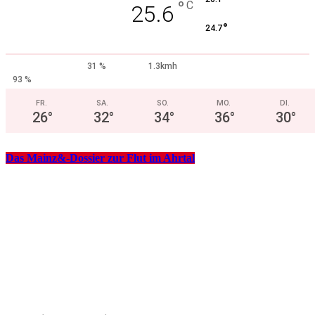
°
C
25.6
°
24.7
31 %
1.3kmh
93 %
FR.
SA.
SO.
MO.
DI.
26
°
32
°
34
°
36
°
30
°
Das Mainz&-Dossier zur Flut im Ahrtal