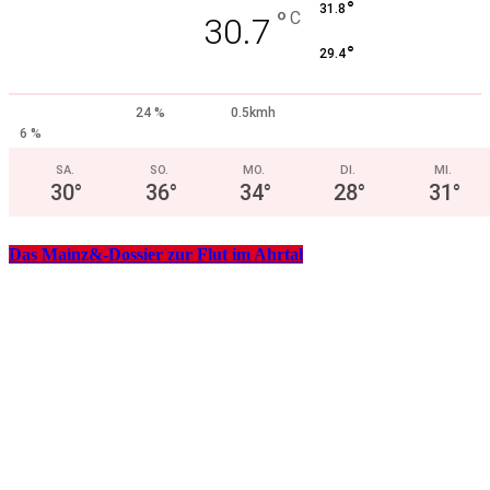
°
31.8
°
C
30.7
°
29.4
24 %
0.5kmh
6 %
SA.
SO.
MO.
DI.
MI.
30
°
36
°
34
°
28
°
31
°
Das Mainz&-Dossier zur Flut im Ahrtal