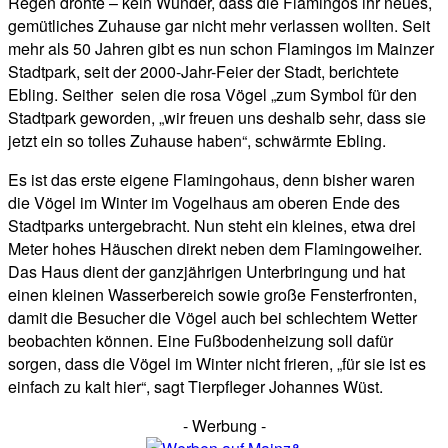
Regen drohte – kein Wunder, dass die Flamingos ihr neues,
gemütliches Zuhause gar nicht mehr verlassen wollten. Seit
mehr als 50 Jahren gibt es nun schon Flamingos im Mainzer
Stadtpark, seit der 2000-Jahr-Feier der Stadt, berichtete
Ebling. Seither seien die rosa Vögel „zum Symbol für den
Stadtpark geworden, „wir freuen uns deshalb sehr, dass sie
jetzt ein so tolles Zuhause haben“, schwärmte Ebling.
Es ist das erste eigene Flamingohaus, denn bisher waren
die Vögel im Winter im Vogelhaus am oberen Ende des
Stadtparks untergebracht. Nun steht ein kleines, etwa drei
Meter hohes Häuschen direkt neben dem Flamingoweiher.
Das Haus dient der ganzjährigen Unterbringung und hat
einen kleinen Wasserbereich sowie große Fensterfronten,
damit die Besucher die Vögel auch bei schlechtem Wetter
beobachten können. Eine Fußbodenheizung soll dafür
sorgen, dass die Vögel im Winter nicht frieren, „für sie ist es
einfach zu kalt hier“, sagt Tierpfleger Johannes Wüst.
- Werbung -