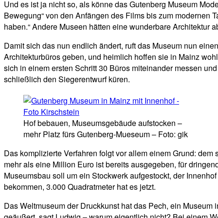
Und es ist ja nicht so, als könne das Gutenberg Museum Moder
Bewegung“ von den Anfängen des Films bis zum modernen Tabl
haben.“ Andere Museen hätten eine wunderbare Architektur ab
Damit sich das nun endlich ändert, ruft das Museum nun ein
Architekturbüros geben, und heimlich hoffen sie in Mainz woh
sich in einem ersten Schritt 30 Büros miteinander messen und
schließlich den Siegerentwurf küren.
Hof bebauen, Museumsgebäude aufstocken –
mehr Platz fürs Gutenberg-Mueseum – Foto: gik
Das komplizierte Verfahren folgt vor allem einem Grund: dem s
mehr als eine Million Euro ist bereits ausgegeben, für dringe
Museumsbau soll um ein Stockwerk aufgestockt, der Innenh
bekommen, 3.000 Quadratmeter hat es jetzt.
Das Weltmuseum der Druckkunst hat das Pech, ein Museum in stä
geäußert, sagt Ludwig – warum eigentlich nicht? Bei eine