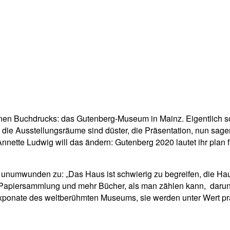
pp
Email
Drucken
en Buchdrucks: das Gutenberg-Museum in Mainz. Eigentlich sol
ie Ausstellungsräume sind düster, die Präsentation, nun sagen
ette Ludwig will das ändern: Gutenberg 2020 lautet ihr plan für
bt unumwunden zu: „Das Haus ist schwierig zu begreifen, die Ha
Papiersammlung und mehr Bücher, als man zählen kann, darunter
xponate des weltberühmten Museums, sie werden unter Wert prä