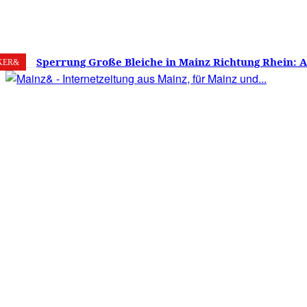
7. August 2026
Mainz
C
28.4
Sperrung Große Bleiche in Mainz Richtung Rhein: 
KER&
verwirrt, Mainzer stinksauer – Haben die Mainzer 
gestimmt?