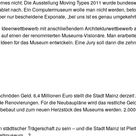
nes nicht: Die Ausstellung Moving Types 2011 wurde bundesweit
et nach. Ein Computermuseum wolle man nicht werden, betont 
er nur bescheidene Exponate, „bei uns ist es genau umgekehrt
en Ideenwettbewerb mit anschließendem Architekturwettbewerb a
l auf einen der renommierten Museums-Visionäre. Man erarbeite
 Ideen für das Museum entwickeln. Eine Jury soll dann die zeh
chnöden Geld. 6,4 Millionen Euro stellt die Stadt Mainz derzei
nde Renovierungen. Für die Neubaupläne wird das restliche Geld 
of bebaut und zum neuen Herzstück des Museums werden. 2.00
dtischer Trägerschaft zu sein – und die Stadt Mainz ist Pleite.
m Weltmuseum…?