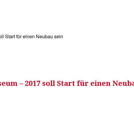
WISSEN&
VERKEHR&
FLUT AHRTAL&
NA
l Start für einen Neubau sein
um – 2017 soll Start für einen Neub