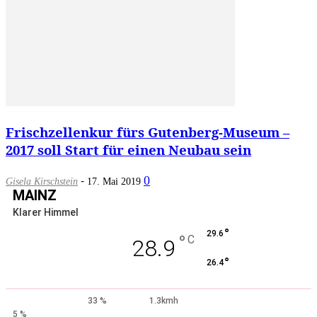
Frischzellenkur fürs Gutenberg-Museum –
2017 soll Start für einen Neubau sein
-
0
Gisela Kirschstein
17. Mai 2019
MAINZ
Klarer Himmel
°
29.6
°
C
28.9
°
26.4
33 %
1.3kmh
5 %