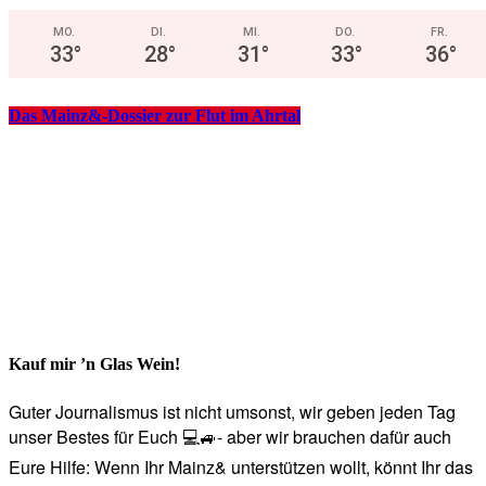
MO.
DI.
MI.
DO.
FR.
33
°
28
°
31
°
33
°
36
°
Das Mainz&-Dossier zur Flut im Ahrtal
Kauf mir ’n Glas Wein!
Guter Journalismus ist nicht umsonst, wir geben jeden Tag
unser Bestes für Euch 💻🚙- aber wir brauchen dafür auch
Eure Hilfe: Wenn Ihr Mainz& unterstützen wollt, könnt Ihr das