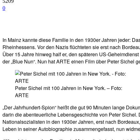
5209
0
Facebook
Twitter
Telegram
WhatsA
In Mainz kannte diese Familie in den 1930er Jahren jeder: D
Rheinhessens. Vor den Nazis flüchteten sie erst nach Bordea
Über 15 Jahre hinweg half er, den späteren US-Geheimdienst C
der „Blue Nun“. Nun hat ARTE einen Film über Peter Sichel 
Peter Sichel mit 100 Jahren in New York. – Foto:
ARTE
„Der Jahrhundert-Spion“ heißt die gut 90 Minuten lange Dokum
darin die abenteuerliche Lebensgeschichte von Peter Sichel. 
Nationalsozialisten in den 1930er Jahren, erst nach Bordeaux
Leben in seiner Autobiographie zusammengefasst, nun widmet