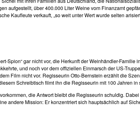
lie Sichel mit ihren Familien aus Deutschland, die Nationalsoz
n aufgestellt, über 400.000 Liter Weine vom Finanzamt gepfänd
he Kaufleute verkauft, „so weit unter Wert wurde selten arisiert“
Spion“ gar nicht vor, die Herkunft der Weinhändler-Familie in 
kkehrte, und noch vor dem offiziellen Einmarsch der US-Truppe
 dem Film nicht vor. Regisseurin Otto-Bernstein erzählt die S
 diesem Schreibtisch filmt ihn die Regisseurin mit 100 Jahren 
 vorkommen, die Antwort bleibt die Regisseurin schuldig. Dabe
eine andere Mission: Er konzentriert sich hauptsächlich auf Si