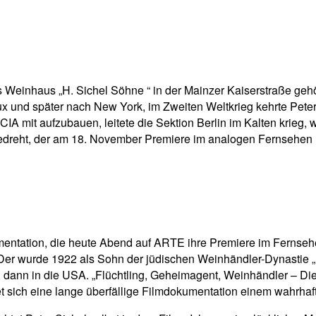
pp
Email
Drucken
as Weinhaus „H. Sichel Söhne “ in der Mainzer Kaiserstraße ge
ux und später nach New York, im Zweiten Weltkrieg kehrte Pet
IA mit aufzubauen, leitete die Sektion Berlin im Kalten krieg
gedreht, der am 18. November Premiere im analogen Fernsehen 
entation, die heute Abend auf ARTE ihre Premiere im Fernsehen 
Der wurde 1922 als Sohn der jüdischen Weinhändler-Dynastie „H
, dann in die USA. „Flüchtling, Geheimagent, Weinhändler – Die
 sich eine lange überfällige Filmdokumentation einem wahrhaf