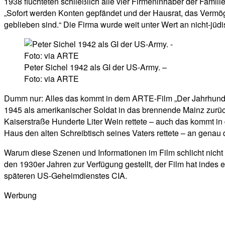
1938 flüchteten schließlich alle vier Firmeninhaber der Fami
„Sofort werden Konten gepfändet und der Hausrat, das Vermöge
geblieben sind.“ Die Firma wurde weit unter Wert an nicht-jüdisc
Peter Sichel 1942 als GI der US-Army. –
Foto: via ARTE
Dumm nur: Alles das kommt in dem ARTE-Film „Der Jahrhundert-
1945 als amerikanischer Soldat in das brennende Mainz zurüc
Kaiserstraße Hunderte Liter Wein rettete – auch das kommt in
Haus den alten Schreibtisch seines Vaters rettete – an genau
Warum diese Szenen und Informationen im Film schlicht nicht
den 1930er Jahren zur Verfügung gestellt, der Film hat indes 
späteren US-Geheimdienstes CIA.
Werbung