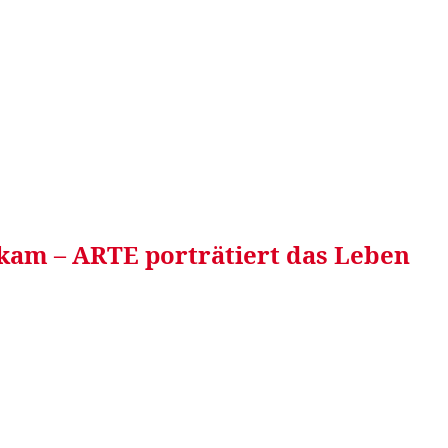
RRETEI&
WEIN&
SPONSORED&
WERBEN AUF
kam – ARTE porträtiert das Leben