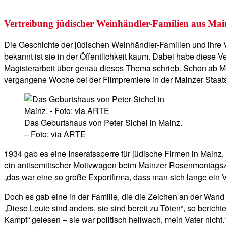
Vertreibung jüdischer Weinhändler-Familien aus Mai
Die Geschichte der jüdischen Weinhändler-Familien und ihre V
bekannt ist sie in der Öffentlichkeit kaum. Dabei habe diese 
Magisterarbeit über genau dieses Thema schrieb. Schon ab M
vergangene Woche bei der Filmpremiere in der Mainzer Staats
Das Geburtshaus von Peter Sichel in Mainz.
– Foto: via ARTE
1934 gab es eine Inseratssperre für jüdische Firmen in Mainz
ein antisemitischer Motivwagen beim Mainzer Rosenmontagszug
„das war eine so große Exportfirma, dass man sich lange ein V
Doch es gab eine in der Familie, die die Zeichen an der Wand
„Diese Leute sind anders, sie sind bereit zu Töten“, so bericht
Kampf“ gelesen – sie war politisch hellwach, mein Vater nich