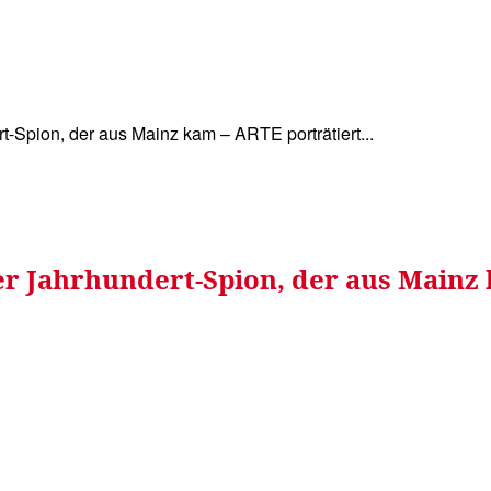
WISSEN&
VERKEHR&
FLUT AHRTAL&
NA
-Spion, der aus Mainz kam – ARTE porträtiert...
r Jahrhundert-Spion, der aus Mainz 