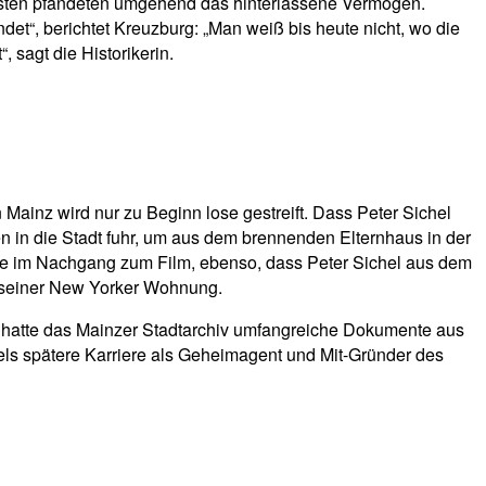
ialisten pfändeten umgehend das hinterlassene Vermögen.
et“, berichtet Kreuzburg: „Man weiß bis heute nicht, wo die
, sagt die Historikerin.
Mainz wird nur zu Beginn lose gestreift. Dass Peter Sichel
n in die Stadt fuhr, um aus dem brennenden Elternhaus in der
zene im Nachgang zum Film, ebenso, dass Peter Sichel aus dem
in seiner New Yorker Wohnung.
i hatte das Mainzer Stadtarchiv umfangreiche Dokumente aus
chels spätere Karriere als Geheimagent und Mit-Gründer des