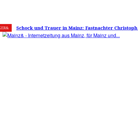
6. August 2026
Mainz
C
22.7
Schock und Trauer in Mainz: Fastnachter Christoph
KER&
60 Jahren gestorben – Was ist die Fastnacht ohne…?