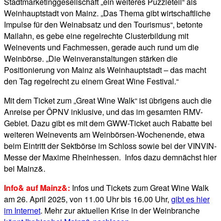
Stadtmarketinggesellschaft „ein weiteres Puzzleteil“ als
Weinhauptstadt von Mainz. „Das Thema gibt wirtschaftliche
Impulse für den Weinabsatz und den Tourismus“, betonte
Mailahn, es gebe eine regelrechte Clusterbildung mit
Weinevents und Fachmessen, gerade auch rund um die
Weinbörse. „Die Weinveranstaltungen stärken die
Positionierung von Mainz als Weinhauptstadt – das macht
den Tag regelrecht zu einem Great Wine Festival.“
Mit dem Ticket zum „Great Wine Walk“ ist übrigens auch die
Anreise per ÖPNV inklusive, und das im gesamten RMV-
Gebiet. Dazu gibt es mit dem GWW-Ticket auch Rabatte bei
weiteren Weinevents am Weinbörsen-Wochenende, etwa
beim Eintritt der Sektbörse im Schloss sowie bei der VINVIN-
Messe der Maxime Rheinhessen. Infos dazu demnächst hier
bei Mainz&.
Info& auf Mainz&:
Infos und Tickets zum Great Wine Walk
am 26. April 2025, von 11.00 Uhr bis 16.00 Uhr,
gibt es hier
im Internet
. Mehr zur aktuellen Krise in der Weinbranche