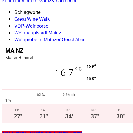
könnt Ihr hier bei Mainz& nachlesen
.
Schlagworte
Great Wine Walk
VDP-Weinbörse
Weinhauptstadt Mainz
Weinprobe in Mainzer Geschäften
MAINZ
Klarer Himmel
°
16.9
°
C
16.7
°
15.8
62 %
0.9kmh
1 %
FR.
SA.
SO.
MO.
DI.
27
°
31
°
34
°
37
°
30
°