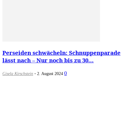
Perseiden schwächeln: Schnuppenparade
lässt nach – Nur noch bis zu 30...
-
0
Gisela Kirschstein
2. August 2024