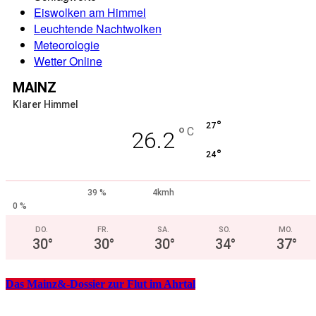
Eiswolken am Himmel
Leuchtende Nachtwolken
Meteorologie
Wetter Online
MAINZ
Klarer Himmel
°
27
°
C
26.2
°
24
39 %
4kmh
0 %
DO.
FR.
SA.
SO.
MO.
30
°
30
°
30
°
34
°
37
°
Das Mainz&-Dossier zur Flut im Ahrtal