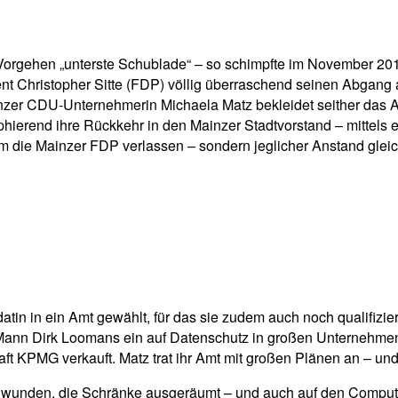
pp
Email
Drucken
s Vorgehen „unterste Schublade“ – so schimpfte im November 20
nt Christopher Sitte (FDP) völlig überraschend seinen Abgang 
inzer CDU-Unternehmerin Michaela Matz bekleidet seither das 
erend ihre Rückkehr in den Mainzer Stadtvorstand – mittels e
lem die Mainzer FDP verlassen – sondern jeglicher Anstand gleic
n in ein Amt gewählt, für das sie zudem auch noch qualifiziert 
 Mann Dirk Loomans ein auf Datenschutz in großen Unternehmen 
aft KPMG verkauft. Matz trat ihr Amt mit großen Plänen an – un
hwunden, die Schränke ausgeräumt – und auch auf den Compute