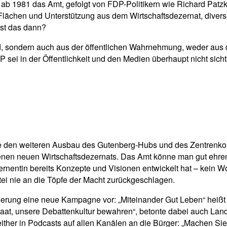
 ab 1981 das Amt, gefolgt von FDP-Politikern wie Richard Patzke
lächen und Unterstützung aus dem Wirtschaftsdezernat, divers
ist das dann?
d, sondern auch aus der öffentlichen Wahrnehmung, weder aus 
 sei in der Öffentlichkeit und den Medien überhaupt nicht sicht
ge den weiteren Ausbau des Gutenberg-Hubs und des Zentrenkonz
ffenen neuen Wirtschaftsdezernats. Das Amt könne man gut ehr
rnentin bereits Konzepte und Visionen entwickelt hat – kein Wor
tei nie an die Töpfe der Macht zurückgeschlagen.
egierung eine neue Kampagne vor: „Miteinander Gut Leben“ hei
aat, unsere Debattenkultur bewahren“, betonte dabei auch Land
either in Podcasts auf allen Kanälen an die Bürger: „Machen Si