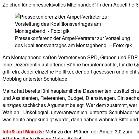
Zeichen für ein respektvolles Miteinander!“ In dem Appell hei
Pressekonferenz der Ampel-Vertreter zur Vorstellung
des Koalitionsvertrages am Montagabend. – Foto: gik
Am Montagabend saßen Vertreter von SPD, Grünen und FDP gem
eine Dezernentin auf offener Bühne heruntermachte, ihr die 
griff ein. Jeder einzelne Politiker, der dort gesessen und nic
Mobbing unterster Schublade.
Mainz hat bereits fünf hauptamtliche Dezernenten, zusätzlich
und Assistenten, Referenten, Budget, Dienstwagen. Ein sechste
einziges sachliches Argument belegt. Wer dem zustimmt, wer 
Wahlen. „Unkollegial, unverantwortlich, unterste Schublade“ 
was heute angekündigt wurde, dann haben wahrlich Sitte und 
Info& auf Mainz&:
Mehr zu den Plänen der Ampel 3.0 zum T
FDP lest Ihr in diesem Mainz-Artikel.