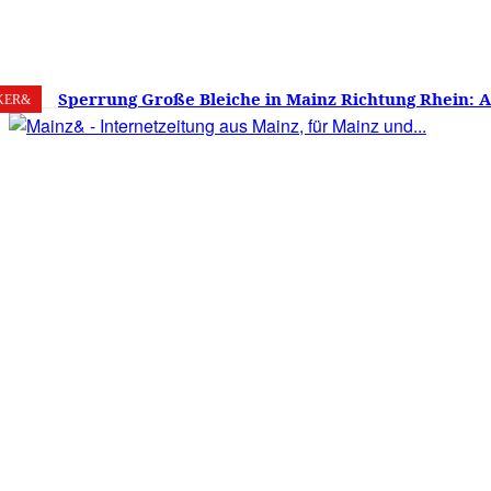
7. August 2026
Mainz
C
24.8
Sperrung Große Bleiche in Mainz Richtung Rhein: 
KER&
verwirrt, Mainzer stinksauer – Haben die Mainzer 
gestimmt?