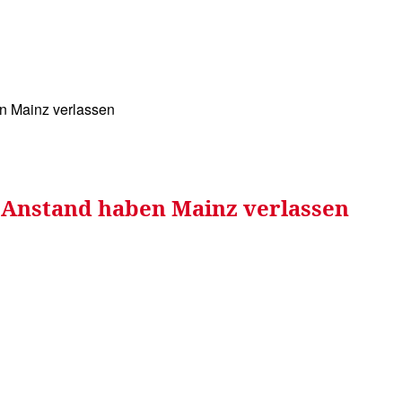
WISSEN&
VERKEHR&
FLUT AHRTAL&
NA
n Mainz verlassen
 Anstand haben Mainz verlassen