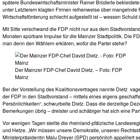
spätere Bundeswirtschaftsminister Rainer Brüderle bekleidete
unter Letzterem klagten Firmen reihenweise über mangelnde F
Wirtschaftsförderung schlecht aufgestellt ist – wessen Schuld 
Mit Sitte verschwand die FDP nicht nur aus dem Stadtvorstan
Monaten spürbare Impulse für die Mainzer Stadtpolitik. Die FDP
man denn den Wählern erklären, wofür die Partei stehe?
Der Mainzer FDP-Chef David Dietz. – Foto: FDP
Mainz
Bei der Vorstellung des Koalitionsvertrages nannte Dietz va
der FDP in den Stadtvorstand – mittels eines eigens gescha
Persönlichkeiten“, schwurbelte Dietz. Dass die derzeitige Deze
Bemerkungen übrig – dreister und schäbiger hat sich eine Par
Vor wenigen Tagen stellte die rheinland-pfälzische Landesr
und Hetze. „Wir müssen unsere Demokratie, unseren Rechtsst
Ministerpräsidentin Malu Dreyer (SPD) persönlich appelliert s