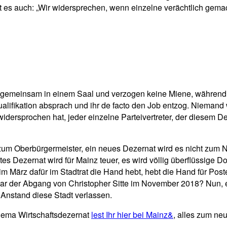
ßt es auch: „Wir widersprechen, wenn einzelne verächtlich gema
einsam in einem Saal und verzogen keine Miene, während ein V
Qualifikation absprach und ihr de facto den Job entzog. Niem
ht widersprochen hat, jeder einzelne Parteivertreter, der diesem
 zum Oberbürgermeister, ein neues Dezernat wird es nicht zum N
s Dezernat wird für Mainz teuer, es wird völlig überflüssige Do
im März dafür im Stadtrat die Hand hebt, hebt die Hand für P
war der Abgang von Christopher Sitte im November 2018? Nun, es
Anstand diese Stadt verlassen.
hema Wirtschaftsdezernat
lest Ihr hier bei Mainz&
, alles zum ne