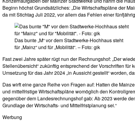
Konzernaufgaben der Mainzer Stadtwerke und nahm die Haushal
Beginn höchst Grundsätzliches: „Die Wirtschaftspläne der Mai
da mit Stichtag Juli 2022, vor allem das Fehlen einer fünfjähr
Das bunte „M“ vor dem Stadtwerke-Hochhaus steht
für „Mainz“ und für „Mobilität“. – Foto: gik
Fast zwei Jahre später rügt nun der Rechnungshof: „Der wied
Stellenübersicht“ zukünftig entsprechend der Vorschriften fü
Umsetzung für das Jahr 2024 „in Aussicht gestellt“ worden, da
Das wirft eine ganze Reihe von Fragen auf: Hatten die Mainze
und mittelfristige Wirtschaftspläne womöglich den Kontrollgrem
gegenüber dem Landesrechnungshof gab: Ab 2023 werde dem Auf
Grundlage der Wirtschafts- und Mittelfristplanung sei.“
Werbung