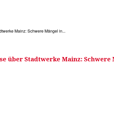
WISSEN&
VERKEHR&
FLUT AHRTAL&
NA
werke Mainz: Schwere Mängel in...
se über Stadtwerke Mainz: Schwere