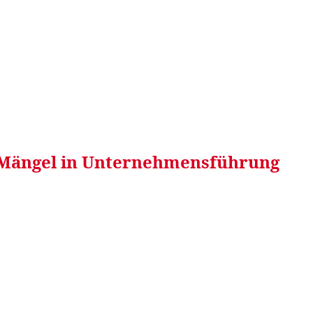
RRETEI&
WEIN&
SPONSORED&
WERBEN AUF
 Mängel in Unternehmensführung