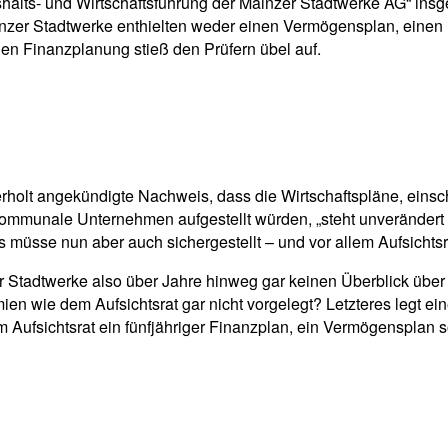
ts- und Wirtschaftsführung der Mainzer Stadtwerke AG“ insges
nzer Stadtwerke enthielten weder einen Vermögensplan, einen mit
igen Finanzplanung stieß den Prüfern übel auf.
erholt angekündigte Nachweis, dass die Wirtschaftspläne, eins
r kommunale Unternehmen aufgestellt würden, „steht unverändert
s müsse nun aber auch sichergestellt – und vor allem Aufsichts
r Stadtwerke also über Jahre hinweg gar keinen Überblick über
ien wie dem Aufsichtsrat gar nicht vorgelegt? Letzteres legt ei
sichtsrat ein fünfjähriger Finanzplan, ein Vermögensplan sow