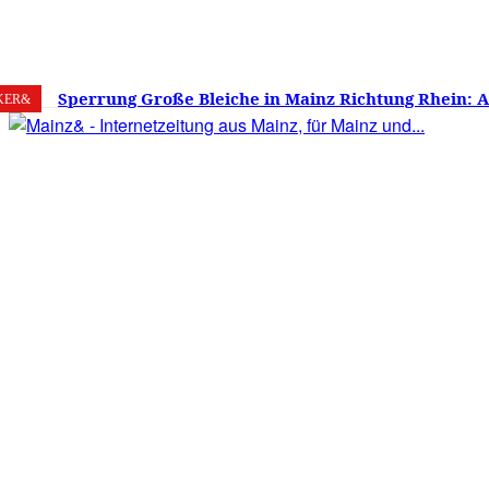
8. August 2026
Mainz
C
30.7
Sperrung Große Bleiche in Mainz Richtung Rhein: 
KER&
verwirrt, Mainzer stinksauer – Haben die Mainzer 
gestimmt?