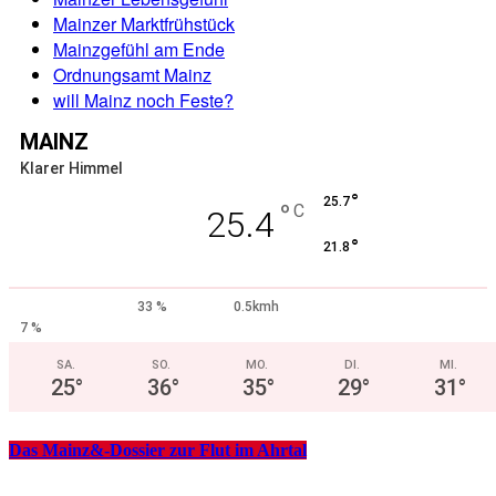
Mainzer Marktfrühstück
Mainzgefühl am Ende
Ordnungsamt Mainz
will Mainz noch Feste?
MAINZ
Klarer Himmel
°
25.7
°
C
25.4
°
21.8
33 %
0.5kmh
7 %
SA.
SO.
MO.
DI.
MI.
25
°
36
°
35
°
29
°
31
°
Das Mainz&-Dossier zur Flut im Ahrtal