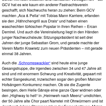
GCV hat es wie kaum ein anderer Fastnachtsverein
geschafft, sich Nachwuchs heran zu ziehen: Beim GCV
machten „Aca & Pella“ mit Tobias Mann Karriere, erfanden
sie den „Hähnchengrill aus Drais“ und haben einen
waschechten türkischen Popstar in ihren Reihen – Ercan
Demirel. Und auch die Vereinsleitung liegt in den Händen
junger Nachwuchsleute: Sitzungspräsident ist seit drei
Jahren der junge Sebastian Grom, und gerade machte der
Verein Martin Krawietz zum neuen Präsidenten – mit gerade
einmal 38 Jahren.
Auch die
„Schnorreswackler“
sind heute eine junge
Gesangstruppe, die irgendwo zwischen 34 und 47 Jahre alt
sind und mit enormem Schwung und Kreativität, gepaart mit
echter Sangeskunst, inzwischen sogar den großen Mainzer
Hofsängern Konkurrenz machen. Ob sie die Zugente
besingen, dem Heile Gänsje eine ganze Oper widmen oder
den „Highway to hell“ in „Heimweh nach Meenz“ umdichten,
der 50 Jahre alte Chor paart Narretei mit Ohrwürmern und ist