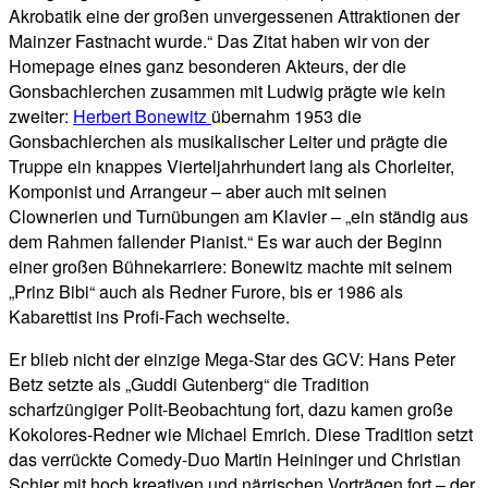
Akrobatik eine der großen unvergessenen Attraktionen der
Mainzer Fastnacht wurde.“ Das Zitat haben wir von der
Homepage eines ganz besonderen Akteurs, der die
Gonsbachlerchen zusammen mit Ludwig prägte wie kein
zweiter:
Herbert Bonewitz
übernahm 1953 die
Gonsbachlerchen als musikalischer Leiter und prägte die
Truppe ein knappes Vierteljahrhundert lang als Chorleiter,
Komponist und Arrangeur – aber auch mit seinen
Clownerien und Turnübungen am Klavier – „ein ständig aus
dem Rahmen fallender Pianist.“ Es war auch der Beginn
einer großen Bühnekarriere: Bonewitz machte mit seinem
„Prinz Bibi“ auch als Redner Furore, bis er 1986 als
Kabarettist ins Profi-Fach wechselte.
Er blieb nicht der einzige Mega-Star des GCV: Hans Peter
Betz setzte als „Guddi Gutenberg“ die Tradition
scharfzüngiger Polit-Beobachtung fort, dazu kamen große
Kokolores-Redner wie Michael Emrich. Diese Tradition setzt
das verrückte Comedy-Duo Martin Heininger und Christian
Schier mit hoch kreativen und närrischen Vorträgen fort – der