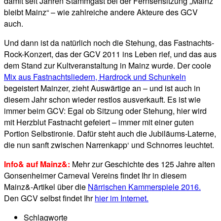
damit seit Jahren Stammgast bei der Fernsehsitzung „Mainz
bleibt Mainz“ – wie zahlreiche andere Akteure des GCV
auch.
Und dann ist da natürlich noch die Stehung, das Fastnachts-
Rock-Konzert, das der GCV 2011 ins Leben rief, und das aus
dem Stand zur Kultveranstaltung in Mainz wurde. Der coole
Mix aus Fastnachtsliedern, Hardrock und Schunkeln
begeistert Mainzer, zieht Auswärtige an – und ist auch in
diesem Jahr schon wieder restlos ausverkauft. Es ist wie
immer beim GCV: Egal ob Sitzung oder Stehung, hier wird
mit Herzblut Fastnacht gefeiert – immer mit einer guten
Portion Selbstironie. Dafür steht auch die Jubiläums-Laterne,
die nun sanft zwischen Narrenkapp‘ und Schnorres leuchtet.
Info& auf Mainz&:
Mehr zur Geschichte des 125 Jahre alten
Gonsenheimer Carneval Vereins findet Ihr in diesem
Mainz&-Artikel über die
Närrischen Kammerspiele 2016.
Den GCV selbst findet Ihr
hier im Internet.
Schlagworte