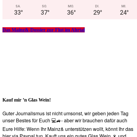
SA.
SO.
MO.
DI.
MI.
33
°
37
°
36
°
29
°
24
°
Das Mainz&-Dossier zur Flut im Ahrtal
Kauf mir ’n Glas Wein!
Guter Journalismus ist nicht umsonst, wir geben jeden Tag
unser Bestes für Euch 💻🚙- aber wir brauchen dafür auch
Eure Hilfe: Wenn Ihr Mainz& unterstützen wollt, könnt Ihr das
hier via Paypal tun. Kauft uns ein gutes Glas Wein 🍷 und