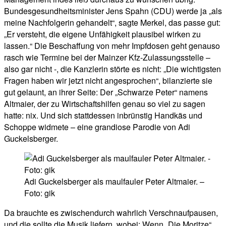
Bundesgesundheitsminister Jens Spahn (CDU) werde ja „als
meine Nachfolgerin gehandelt“, sagte Merkel, das passe gut:
„Er versteht, die eigene Unfähigkeit plausibel wirken zu
lassen.“ Die Beschaffung von mehr Impfdosen geht genauso
rasch wie Termine bei der Mainzer Kfz-Zulassungsstelle –
also gar nicht -, die Kanzlerin störte es nicht: „Die wichtigsten
Fragen haben wir jetzt nicht angesprochen“, bilanzierte sie
gut gelaunt, an ihrer Seite: Der „Schwarze Peter“ namens
Altmaier, der zu Wirtschaftshilfen genau so viel zu sagen
hatte: nix. Und sich stattdessen inbrünstig Handkäs und
Schoppe widmete – eine grandiose Parodie von Adi
Guckelsberger.
Adi Guckelsberger als maulfauler Peter Altmaier. –
Foto: gik
Da brauchte es zwischendurch wahrlich Verschnaufpausen,
und die sollte die Musik liefern, wobei: Wenn „Die Moritze“