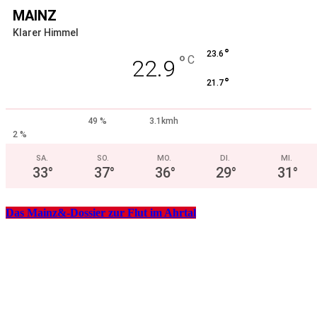
MAINZ
Klarer Himmel
°
23.6
°
C
22.9
°
21.7
49 %
3.1kmh
2 %
SA.
SO.
MO.
DI.
MI.
33
°
37
°
36
°
29
°
31
°
Das Mainz&-Dossier zur Flut im Ahrtal