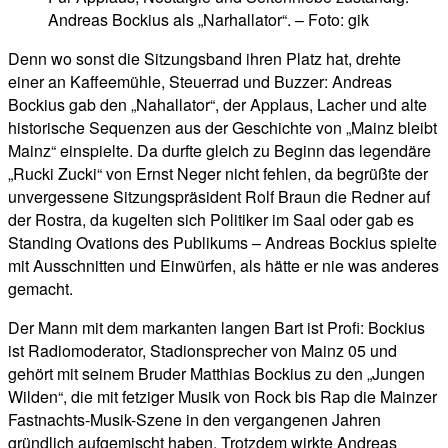
Andreas Bockius als „Narhallator“. – Foto: gik
Denn wo sonst die Sitzungsband ihren Platz hat, drehte
einer an Kaffeemühle, Steuerrad und Buzzer: Andreas
Bockius gab den „Nahallator“, der Applaus, Lacher und alte
historische Sequenzen aus der Geschichte von „Mainz bleibt
Mainz“ einspielte. Da durfte gleich zu Beginn das legendäre
„Rucki Zucki“ von Ernst Neger nicht fehlen, da begrüßte der
unvergessene Sitzungspräsident Rolf Braun die Redner auf
der Rostra, da kugelten sich Politiker im Saal oder gab es
Standing Ovations des Publikums – Andreas Bockius spielte
mit Ausschnitten und Einwürfen, als hätte er nie was anderes
gemacht.
Der Mann mit dem markanten langen Bart ist Profi: Bockius
ist Radiomoderator, Stadionsprecher von Mainz 05 und
gehört mit seinem Bruder Matthias Bockius zu den „Jungen
Wilden“, die mit fetziger Musik von Rock bis Rap die Mainzer
Fastnachts-Musik-Szene in den vergangenen Jahren
gründlich aufgemischt haben. Trotzdem wirkte Andreas