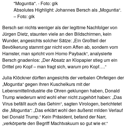
Absolutes Highlight: Johannes Bersch als „Moguntia“.
– Foto: gik
Bersch sei nichts weniger als der legitime Nachfolger von
Jürgen Dietz, staunten viele an den Bildschirmen, kein
Wunder, angesichts solcher Sätze: „Ein Großteil der
Bevölkerung stammt gar nicht vom Affen ab, sondern vom
Hamster, man spricht vom Homo Payback“, analysierte
Bersch gnadenlos: „Der Absatz an Klopapier stieg um ein
Drittel pro Kopf – man fragt sich, warum pro Kopf….“
Julia Klöckner dürften angesichts der verbalen Ohrfeigen der
„Moguntia“ gegen ihren Kuschelkurs mit der
Lebensmittelindustrie die Ohren geklungen haben, Donald
Trump wiederum wird wohl eher nicht zugehört haben: „Das
Virus befällt auch das Gehirn“, sagten Virologen, berichtetet
die „Moguntia“: „Das erklärt wohl den äußerst milden Verlauf
bei Donald Trump.“ Kein Präsident, befand der Narr,
„verkörperte den Begriff Machtvakuum so gut wie er.“