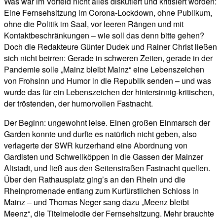
Was war im Vorfeld nicht alles diskutiert und kritisiert worden:
Eine Fernsehsitzung im Corona-Lockdown, ohne Publikum,
ohne die Politik im Saal, vor leeren Rängen und mit
Kontaktbeschränkungen – wie soll das denn bitte gehen?
Doch die Redakteure Günter Dudek und Rainer Christ ließen
sich nicht beirren: Gerade in schweren Zeiten, gerade in der
Pandemie solle „Mainz bleibt Mainz“ eine Lebenszeichen
von Frohsinn und Humor in die Republik senden – und was
wurde das für ein Lebenszeichen der hintersinnig-kritischen,
der tröstenden, der humorvollen Fastnacht.
Der Beginn: ungewohnt leise. Einen großen Einmarsch der
Garden konnte und durfte es natürlich nicht geben, also
verlagerte der SWR kurzerhand eine Abordnung von
Gardisten und Schwellköppen in die Gassen der Mainzer
Altstadt, und ließ aus den Seitenstraßen Fastnacht quellen.
Über den Rathausplatz ging’s an den Rhein und die
Rheinpromenade entlang zum Kurfürstlichen Schloss in
Mainz – und Thomas Neger sang dazu „Meenz bleibt
Meenz“, die Titelmelodie der Fernsehsitzung. Mehr brauchte