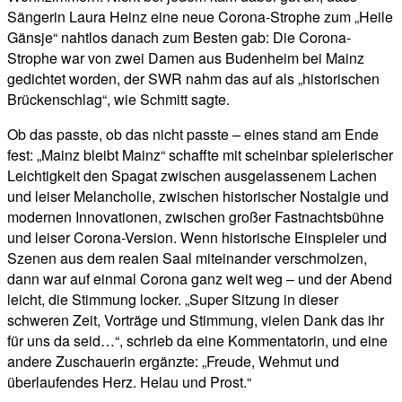
Sängerin Laura Heinz eine neue Corona-Strophe zum „Heile
Gänsje“ nahtlos danach zum Besten gab: Die Corona-
Strophe war von zwei Damen aus Budenheim bei Mainz
gedichtet worden, der SWR nahm das auf als „historischen
Brückenschlag“, wie Schmitt sagte.
Ob das passte, ob das nicht passte – eines stand am Ende
fest: „Mainz bleibt Mainz“ schaffte mit scheinbar spielerischer
Leichtigkeit den Spagat zwischen ausgelassenem Lachen
und leiser Melancholie, zwischen historischer Nostalgie und
modernen Innovationen, zwischen großer Fastnachtsbühne
und leiser Corona-Version. Wenn historische Einspieler und
Szenen aus dem realen Saal miteinander verschmolzen,
dann war auf einmal Corona ganz weit weg – und der Abend
leicht, die Stimmung locker. „Super Sitzung in dieser
schweren Zeit, Vorträge und Stimmung, vielen Dank das ihr
für uns da seid…“, schrieb da eine Kommentatorin, und eine
andere Zuschauerin ergänzte: „Freude, Wehmut und
überlaufendes Herz. Helau und Prost.“