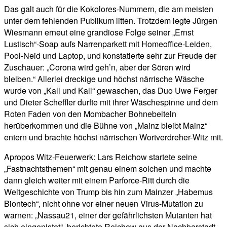
Das galt auch für die Kokolores-Nummern, die am meisten
unter dem fehlenden Publikum litten. Trotzdem legte Jürgen
Wiesmann erneut eine grandiose Folge seiner „Ernst
Lustisch“-Soap aufs Narrenparkett mit Homeoffice-Leiden,
Pool-Neid und Laptop, und konstatierte sehr zur Freude der
Zuschauer: „Corona wird geh’n, aber der Sören wird
bleiben.“ Allerlei dreckige und höchst närrische Wäsche
wurde von „Kall und Kall“ gewaschen, das Duo Uwe Ferger
und Dieter Scheffler durfte mit ihrer Wäschespinne und dem
Roten Faden von den Mombacher Bohnebeiteln
herüberkommen und die Bühne von „Mainz bleibt Mainz“
entern und brachte höchst närrischen Wortverdreher-Witz mit.
Apropos Witz-Feuerwerk: Lars Reichow startete seine
„Fastnachtsthemen“ mit genau einem solchen und machte
dann gleich weiter mit einem Parforce-Ritt durch die
Weltgeschichte von Trump bis hin zum Mainzer „Habemus
Biontech“, nicht ohne vor einer neuen Virus-Mutation zu
warnen: „Nassau21, einer der gefährlichsten Mutanten hat
sich eingenistet“, berichtete Reichow aus der Nachbarstadt