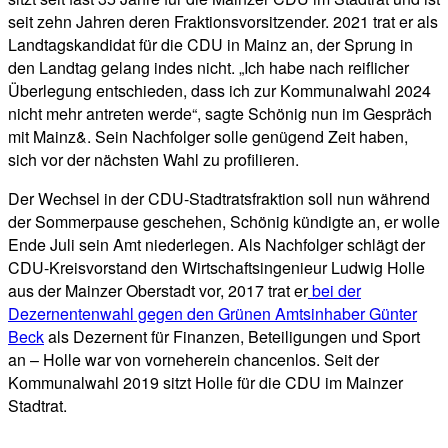
seit zehn Jahren deren Fraktionsvorsitzender. 2021 trat er als
Landtagskandidat für die CDU in Mainz an, der Sprung in
den Landtag gelang indes nicht. „Ich habe nach reiflicher
Überlegung entschieden, dass ich zur Kommunalwahl 2024
nicht mehr antreten werde“, sagte Schönig nun im Gespräch
mit Mainz&. Sein Nachfolger solle genügend Zeit haben,
sich vor der nächsten Wahl zu profilieren.
Der Wechsel in der CDU-Stadtratsfraktion soll nun während
der Sommerpause geschehen, Schönig kündigte an, er wolle
Ende Juli sein Amt niederlegen. Als Nachfolger schlägt der
CDU-Kreisvorstand den Wirtschaftsingenieur Ludwig Holle
aus der Mainzer Oberstadt vor, 2017 trat er
bei der
Dezernentenwahl gegen den Grünen Amtsinhaber Günter
Beck
als Dezernent für Finanzen, Beteiligungen und Sport
an – Holle war von vorneherein chancenlos. Seit der
Kommunalwahl 2019 sitzt Holle für die CDU im Mainzer
Stadtrat.