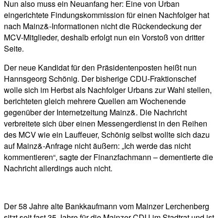
Nun also muss ein Neuanfang her: Eine von Urban
eingerichtete Findungskommission für einen Nachfolger hat
nach Mainz&-Informationen nicht die Rückendeckung der
MCV-Mitglieder, deshalb erfolgt nun ein Vorstoß von dritter
Seite.
Der neue Kandidat für den Präsidentenposten heißt nun
Hannsgeorg Schönig. Der bisherige CDU-Fraktionschef
wolle sich im Herbst als Nachfolger Urbans zur Wahl stellen,
berichteten gleich mehrere Quellen am Wochenende
gegenüber der Internetzeitung Mainz&. Die Nachricht
verbreitete sich über einen Messengerdienst in den Reihen
des MCV wie ein Lauffeuer, Schönig selbst wollte sich dazu
auf Mainz&-Anfrage nicht äußern: „Ich werde das nicht
kommentieren“, sagte der Finanzfachmann – dementierte die
Nachricht allerdings auch nicht.
Der 58 Jahre alte Bankkaufmann vom Mainzer Lerchenberg
sitzt seit fast 35 Jahre für die Mainzer CDU im Stadtrat und ist