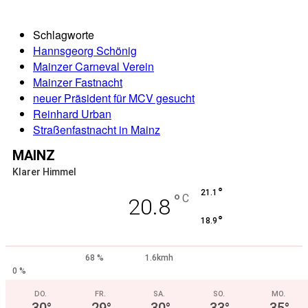
Schlagworte
Hannsgeorg Schönig
Mainzer Carneval Verein
Mainzer Fastnacht
neuer Präsident für MCV gesucht
Reinhard Urban
Straßenfastnacht in Mainz
MAINZ
Klarer Himmel
°
21.1
°
C
20.8
°
18.9
68 %
1.6kmh
0 %
DO.
FR.
SA.
SO.
MO.
30
°
29
°
30
°
33
°
35
°