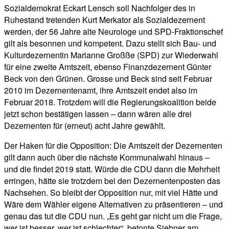
Sozialdemokrat Eckart Lensch soll Nachfolger des in
Ruhestand tretenden Kurt Merkator als Sozialdezernent
werden, der 56 Jahre alte Neurologe und SPD-Fraktionschef
gilt als besonnen und kompetent. Dazu stellt sich Bau- und
Kulturdezernentin Marianne Großße (SPD) zur Wiederwahl
für eine zweite Amtszeit, ebenso Finanzdezernent Günter
Beck von den Grünen. Grosse und Beck sind seit Februar
2010 im Dezernentenamt, ihre Amtszeit endet also im
Februar 2018. Trotzdem will die Regierungskoalition beide
jetzt schon bestätigen lassen – dann wären alle drei
Dezernenten für (erneut) acht Jahre gewählt.
Der Haken für die Opposition: Die Amtszeit der Dezernenten
gilt dann auch über die nächste Kommunalwahl hinaus –
und die findet 2019 statt. Würde die CDU dann die Mehrheit
erringen, hätte sie trotzdem bei den Dezernentenposten das
Nachsehen. So bleibt der Opposition nur, mit viel Hätte und
Wäre dem Wähler eigene Alternativen zu präsentieren – und
genau das tut die CDU nun. „Es geht gar nicht um die Frage,
wer ist besser, wer ist schlechter“, betonte Siebner am