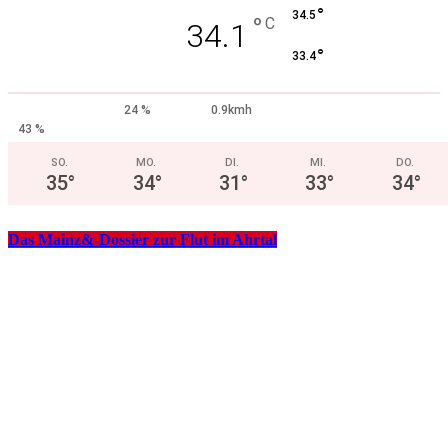
°
34.5
°
C
34.1
°
33.4
24 %
0.9kmh
43 %
SO.
MO.
DI.
MI.
DO.
35
°
34
°
31
°
33
°
34
°
Das Mainz&-Dossier zur Flut im Ahrtal