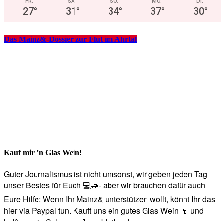
FR.
SA.
SO.
MO.
DI.
27
°
31
°
34
°
37
°
30
°
Das Mainz&-Dossier zur Flut im Ahrtal
Kauf mir ’n Glas Wein!
Guter Journalismus ist nicht umsonst, wir geben jeden Tag
unser Bestes für Euch 💻🚙- aber wir brauchen dafür auch
Eure Hilfe: Wenn Ihr Mainz& unterstützen wollt, könnt Ihr das
hier via Paypal tun. Kauft uns ein gutes Glas Wein 🍷 und