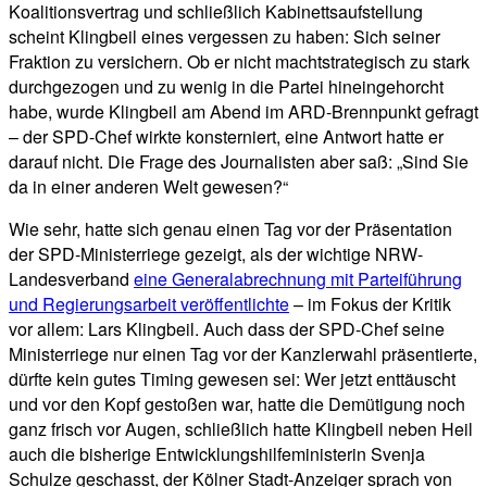
Koalitionsvertrag und schließlich Kabinettsaufstellung
scheint Klingbeil eines vergessen zu haben: Sich seiner
Fraktion zu versichern. Ob er nicht machtstrategisch zu stark
durchgezogen und zu wenig in die Partei hineingehorcht
habe, wurde Klingbeil am Abend im ARD-Brennpunkt gefragt
– der SPD-Chef wirkte konsterniert, eine Antwort hatte er
darauf nicht. Die Frage des Journalisten aber saß: „Sind Sie
da in einer anderen Welt gewesen?“
Wie sehr, hatte sich genau einen Tag vor der Präsentation
der SPD-Ministerriege gezeigt, als der wichtige NRW-
Landesverband
eine Generalabrechnung mit Parteiführung
und Regierungsarbeit veröffentlichte
– im Fokus der Kritik
vor allem: Lars Klingbeil. Auch dass der SPD-Chef seine
Ministerriege nur einen Tag vor der Kanzlerwahl präsentierte,
dürfte kein gutes Timing gewesen sei: Wer jetzt enttäuscht
und vor den Kopf gestoßen war, hatte die Demütigung noch
ganz frisch vor Augen, schließlich hatte Klingbeil neben Heil
auch die bisherige Entwicklungshilfeministerin Svenja
Schulze geschasst, der Kölner Stadt-Anzeiger sprach von