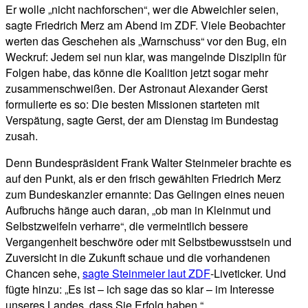
Er wolle „nicht nachforschen“, wer die Abweichler seien,
sagte Friedrich Merz am Abend im ZDF. Viele Beobachter
werten das Geschehen als „Warnschuss“ vor den Bug, ein
Weckruf: Jedem sei nun klar, was mangelnde Disziplin für
Folgen habe, das könne die Koalition jetzt sogar mehr
zusammenschweißen. Der Astronaut Alexander Gerst
formulierte es so: Die besten Missionen starteten mit
Verspätung, sagte Gerst, der am Dienstag im Bundestag
zusah.
Denn Bundespräsident Frank Walter Steinmeier brachte es
auf den Punkt, als er den frisch gewählten Friedrich Merz
zum Bundeskanzler ernannte: Das Gelingen eines neuen
Aufbruchs hänge auch daran, „ob man in Kleinmut und
Selbstzweifeln verharre“, die vermeintlich bessere
Vergangenheit beschwöre oder mit Selbstbewusstsein und
Zuversicht in die Zukunft schaue und die vorhandenen
Chancen sehe,
sagte Steinmeier laut ZDF
-Liveticker. Und
fügte hinzu: „Es ist – ich sage das so klar – im Interesse
unseres Landes, dass Sie Erfolg haben.“