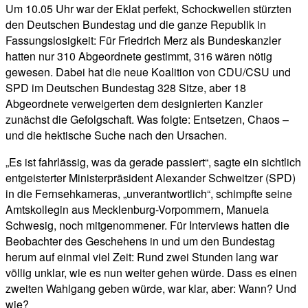
Um 10.05 Uhr war der Eklat perfekt, Schockwellen stürzten
den Deutschen Bundestag und die ganze Republik in
Fassungslosigkeit: Für Friedrich Merz als Bundeskanzler
hatten nur 310 Abgeordnete gestimmt, 316 wären nötig
gewesen. Dabei hat die neue Koalition von CDU/CSU und
SPD im Deutschen Bundestag 328 Sitze, aber 18
Abgeordnete verweigerten dem designierten Kanzler
zunächst die Gefolgschaft. Was folgte: Entsetzen, Chaos –
und die hektische Suche nach den Ursachen.
„Es ist fahrlässig, was da gerade passiert“, sagte ein sichtlich
entgeisterter Ministerpräsident Alexander Schweitzer (SPD)
in die Fernsehkameras, „unverantwortlich“, schimpfte seine
Amtskollegin aus Mecklenburg-Vorpommern, Manuela
Schwesig, noch mitgenommener. Für Interviews hatten die
Beobachter des Geschehens in und um den Bundestag
herum auf einmal viel Zeit: Rund zwei Stunden lang war
völlig unklar, wie es nun weiter gehen würde. Dass es einen
zweiten Wahlgang geben würde, war klar, aber: Wann? Und
wie?