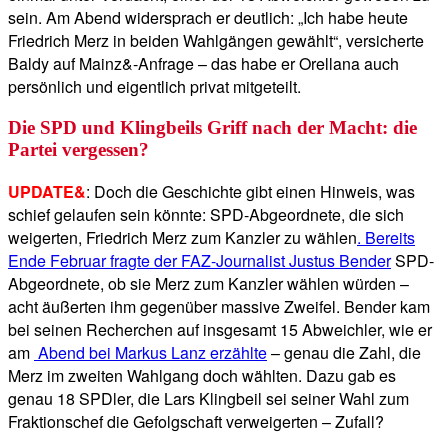
sein. Am Abend widersprach er deutlich: „Ich habe heute
Friedrich Merz in beiden Wahlgängen gewählt“, versicherte
Baldy auf Mainz&-Anfrage – das habe er Orellana auch
persönlich und eigentlich privat mitgeteilt.
Die SPD und Klingbeils Griff nach der Macht: die
Partei vergessen?
UPDATE&
: Doch die Geschichte gibt einen Hinweis, was
schief gelaufen sein könnte: SPD-Abgeordnete, die sich
weigerten, Friedrich Merz zum Kanzler zu wählen
. Bereits
Ende Februar fragte der FAZ-Journalist Justus Bender
SPD-
Abgeordnete, ob sie Merz zum Kanzler wählen würden –
acht äußerten ihm gegenüber massive Zweifel. Bender kam
bei seinen Recherchen auf insgesamt 15 Abweichler, wie er
am
Abend bei Markus Lanz erzählte
– genau die Zahl, die
Merz im zweiten Wahlgang doch wählten. Dazu gab es
genau 18 SPDler, die Lars Klingbeil sei seiner Wahl zum
Fraktionschef die Gefolgschaft verweigerten – Zufall?