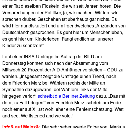
einer Tat dieselben Floskeln, die wir seit Jahren hören: Die
Versprechungen der Politiker, ja, wir machen. Wir tun, wir
sprechen drüber. Geschehen ist überhaupt gar nichts. Es
wird hier nur diskutiert und um irgendwelches ‚Anzünden von
Deutschland‘ gesprochen. Es geht hier um Menschenleben,
es geht hier um Kinderleben. Fangt endlich an, unserer
Kinder zu schützen!“
Laut einer INSA-Umfrage im Auftrag der BILD am
Donnerstag konnten sich nach der Abstimmung vom
Mittwoch 20 Prozent der AfD-Anhänger vorstellen – CDU zu
wählen. „Insgesamt zeigt die Umfrage einen Trend, nach
dem Friedrich Merz bei Wählern rechts der Mitte an
Sympathie dazugewann, bei Wählern links der Mitte
hingegen verlor“,
schreibt die Berliner Zeitung
dazu. „Das mit
dem ‚zu Fall bringen'“ von Friedrich Merz, schrieb am Ende
noch einer auf X, „ist wohl eher eine Fehleinschätzung. Wait
and see. We listened and we vote.“
Info& auf Mainz&:
Die sehr sehenswerte Folge von „Markus