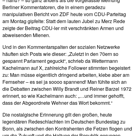
– nanu? – so ganz anders als die vorgefasste Meinung
Berliner Kommentatoren, die in einem geradezu
manipulativen Bericht von ZDF heute vom CDU-Parteitag
am Montag gipfelte: Statt dem lauten Jubel zu Merz Rede
zeigte der Beitrag CDU-ler mit verschränkten Armen und
abweisenden Mienen.
Und in den Kommentarspalten der sozialen Netzwerke
häuften sich Posts wie dieser: „Zuletzt in den 70ern so
gespannt Parlament geguckt“, schrieb da Wettermann
Kachelmann auf X, zahlreiche Follower stimmten begeistert
zu: Man müsse eigentlich dringend arbeiten, klebe aber am
Fernseher – es sei ja soooo spannend! Man fühlte sich an
die Debatten zwischen Willy Brandt und Reiner Barzel 1972
erinnert, so wie Kachelmann auch: „…und immer gehofft,
dass der Abgeordnete Wehner das Wort bekommt.“
Die nostalgische Erinnerung gilt den großen, heute
legendären Redeschlachten im Deutschen Bundestag zu
Bonn, als zwischen den Kontrahenten die Fetzen flogen und
um die Zukunft und die Haltung der Republik gerungen