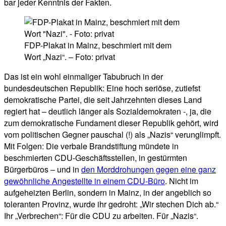
bar jeder Kenntnis der Fakten.
FDP-Plakat in Mainz, beschmiert mit dem
Wort „Nazi“. – Foto: privat
Das ist ein wohl einmaliger Tabubruch in der
bundesdeutschen Republik: Eine hoch seriöse, zutiefst
demokratische Partei, die seit Jahrzehnten dieses Land
regiert hat – deutlich länger als Sozialdemokraten -, ja, die
zum demokratische Fundament dieser Republik gehört, wird
vom politischen Gegner pauschal (!) als „Nazis“ verunglimpft.
Mit Folgen: Die verbale Brandstiftung mündete in
beschmierten CDU-Geschäftsstellen, in gestürmten
Bürgerbüros – und in
den Morddrohungen gegen eine ganz
gewöhnliche Angestellte in einem CDU-Büro
. Nicht im
aufgeheizten Berlin, sondern in Mainz, in der angeblich so
toleranten Provinz, wurde ihr gedroht: „Wir stechen Dich ab.“
Ihr „Verbrechen“: Für die CDU zu arbeiten. Für „Nazis“.