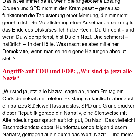
Das ist es immer dann, wenn die angebotene Lösung
Grünen und SPD nicht in den Kram passt – genau so
funktioniert die Tabuisierung einer Meinung, die mir nicht
genehm ist. Die Moralisierung einer Auseinandersetzung ist
das Ende des Diskurses: Ich habe Recht, Du Unrecht – und
wenn Du widersprichst, bist Du ein Nazi. Und schmorst –
natürlich – in der Hölle. Was macht es aber mit einer
Demokratie, wenn man seine eigene Haltungen absolut
stellt?
Angriffe auf CDU und FDP: „Wir sind ja jetzt alle
Nazis“
„Wir sind ja jetzt alle Nazis“, sagte an jenem Freitag ein
Christdemokrat am Telefon. Es klang sarkastisch, aber auch
ein ganzes Stück weit fassungslos: SPD und Grüne drücken
dieser Republik gerade ein Narrativ, eine Sichtweise mit
Alleindeutungsanspruch auf: Ich gut, Du Nazi. Das vielleicht
Erschreckendste dabei: Hunderttausende folgen diesem
Narrativ, getriggert allein durch das Wort „Nazi“ – und meist