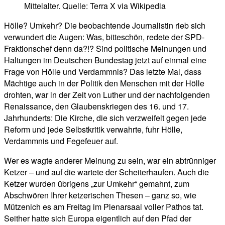
Mittelalter. Quelle: Terra X via Wikipedia
Hölle? Umkehr? Die beobachtende Journalistin rieb sich
verwundert die Augen: Was, bitteschön, redete der SPD-
Fraktionschef denn da?!? Sind politische Meinungen und
Haltungen im Deutschen Bundestag jetzt auf einmal eine
Frage von Hölle und Verdammnis? Das letzte Mal, dass
Mächtige auch in der Politik den Menschen mit der Hölle
drohten, war in der Zeit von Luther und der nachfolgenden
Renaissance, den Glaubenskriegen des 16. und 17.
Jahrhunderts: Die Kirche, die sich verzweifelt gegen jede
Reform und jede Selbstkritik verwahrte, fuhr Hölle,
Verdammnis und Fegefeuer auf.
Wer es wagte anderer Meinung zu sein, war ein abtrünniger
Ketzer – und auf die wartete der Scheiterhaufen. Auch die
Ketzer wurden übrigens „zur Umkehr“ gemahnt, zum
Abschwören Ihrer ketzerischen Thesen – ganz so, wie
Mützenich es am Freitag im Plenarsaal voller Pathos tat.
Seither hatte sich Europa eigentlich auf den Pfad der