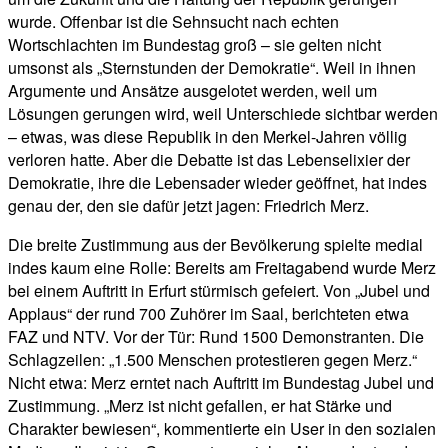
wurde. Offenbar ist die Sehnsucht nach echten
Wortschlachten im Bundestag groß – sie gelten nicht
umsonst als „Sternstunden der Demokratie“. Weil in ihnen
Argumente und Ansätze ausgelotet werden, weil um
Lösungen gerungen wird, weil Unterschiede sichtbar werden
– etwas, was diese Republik in den Merkel-Jahren völlig
verloren hatte. Aber die Debatte ist das Lebenselixier der
Demokratie, ihre die Lebensader wieder geöffnet, hat indes
genau der, den sie dafür jetzt jagen: Friedrich Merz.
Die breite Zustimmung aus der Bevölkerung spielte medial
indes kaum eine Rolle: Bereits am Freitagabend wurde Merz
bei einem Auftritt in Erfurt stürmisch gefeiert. Von „Jubel und
Applaus“ der rund 700 Zuhörer im Saal, berichteten etwa
FAZ und NTV. Vor der Tür: Rund 1500 Demonstranten. Die
Schlagzeilen: „1.500 Menschen protestieren gegen Merz.“
Nicht etwa: Merz erntet nach Auftritt im Bundestag Jubel und
Zustimmung. „Merz ist nicht gefallen, er hat Stärke und
Charakter bewiesen“, kommentierte ein User in den sozialen