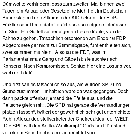
Dürr wollte verhindern, dass zum zweiten Mal binnen zwei
Tagen ein Antrag oder Gesetz eine Mehrheit im Deutschen
Bundestag mit den Stimmen der AfD bekam. Der FDP-
Fraktionschef hatte dabei durchaus auch eigene Interessen
im Sinn: Ein Gutteil seiner eigenen Leute drohte, von der
Fahne zu gehen. Tatsächlich erschienen am Ende 16 FDP-
Abgeordnete gar nicht zur Stimmabgabe, fünf enthielten sich,
zwei stimmten mit Nein. Also tat die FDP, was im
Parlamentarismus Gang und Gäbe ist: sie suchte nach
Konsens. Nach Kompromissen. Schlug hier eine Lösung vor,
warb dort dafür.
Und erst sah es tatsächlich so aus, als würden SPD und
Grüne zustimmen – inhaltlich wäre da was gegangen. Doch
dann packte offenbar jemand die Pfeife aus, und die
Peitsche gleich mit: „Die SPD hat gerade die Verhandlungen
platzen lassen“, twittert der gewöhnlich sehr gut unterrichtete
Robin Alexander, stellvertretender Chefredakteur der WELT:
„Die SPD will den Antifa-Wahlkampf.“ Christian Dürr stand
vor einem Scherbenhaufen, angerichtet von