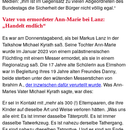
Medien: „Ihm ist im Gegensatz zu vielen Abgeordneten des
Bundestags die Sicherheit der Bürger nicht völlig egal.“
Vater von ermordeter Ann-Marie bei Lanz:
„Handelt endlich“
Es war am Donnerstagabend, als bei Markus Lanz in der
Talkshow Michael Kyrath saß. Seine Tochter Ann-Marie
wurde im Januar 2023 von einem palästinensischen
Flüchtling mit einem Messer ermordet, als sie in einem
Regionalzug saß. Die 17 Jahre alte Schülerin aus Elmshorn
war in Begleitung ihres 19 Jahre alten Freundes Danny,
beide sterben unter den wütenden Messerstichen von
Ibrahim A.,
der inzwischen dafür verurteilt wurde
. Was Ann-
Maries Vater Michael Kyrath sagte, war dies:
Er sei in Kontakt mit „mehr als 300 (!) Elternpaaren, die ihre
Kinder auf dieselbe Art und Weise verloren hätten. „Was uns
alle eint: Es ist immer dasselbe Täterprofil. Es ist immer
dasselbe Tatwerkzeug. Es ist nahezu derselbe Tathergang.
Es sind nahezu dieselben Tatmotive. Und es sind am Ende