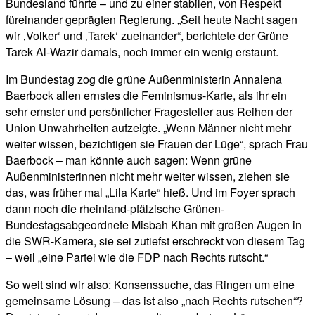
Bundesland führte – und zu einer stabilen, von Respekt
füreinander geprägten Regierung. „Seit heute Nacht sagen
wir ‚Volker‘ und ‚Tarek‘ zueinander“, berichtete der Grüne
Tarek Al-Wazir damals, noch immer ein wenig erstaunt.
Im Bundestag zog die grüne Außenministerin Annalena
Baerbock allen ernstes die Feminismus-Karte, als ihr ein
sehr ernster und persönlicher Fragesteller aus Reihen der
Union Unwahrheiten aufzeigte. „Wenn Männer nicht mehr
weiter wissen, bezichtigen sie Frauen der Lüge“, sprach Frau
Baerbock – man könnte auch sagen: Wenn grüne
Außenministerinnen nicht mehr weiter wissen, ziehen sie
das, was früher mal „Lila Karte“ hieß. Und im Foyer sprach
dann noch die rheinland-pfälzische Grünen-
Bundestagsabgeordnete Misbah Khan mit großen Augen in
die SWR-Kamera, sie sei zutiefst erschreckt von diesem Tag
– weil „eine Partei wie die FDP nach Rechts rutscht.“
So weit sind wir also: Konsenssuche, das Ringen um eine
gemeinsame Lösung – das ist also „nach Rechts rutschen“?