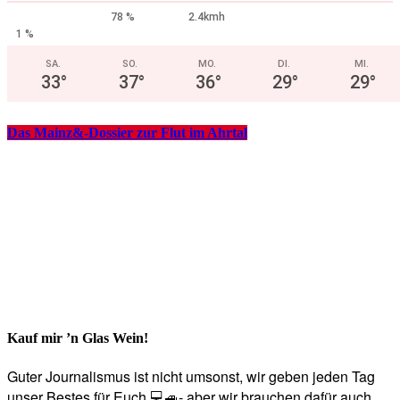
78 %
2.4kmh
1 %
SA.
SO.
MO.
DI.
MI.
33
°
37
°
36
°
29
°
29
°
Das Mainz&-Dossier zur Flut im Ahrtal
Kauf mir ’n Glas Wein!
Guter Journalismus ist nicht umsonst, wir geben jeden Tag
unser Bestes für Euch 💻🚙- aber wir brauchen dafür auch