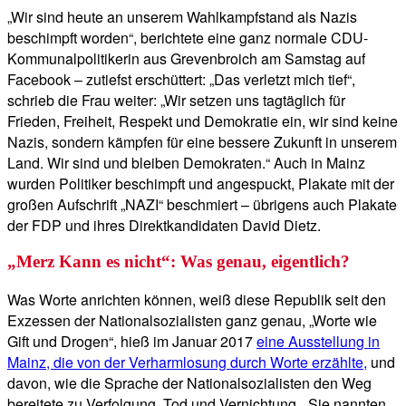
„Wir sind heute an unserem Wahlkampfstand als Nazis
beschimpft worden“, berichtete eine ganz normale CDU-
Kommunalpolitikerin aus Grevenbroich am Samstag auf
Facebook – zutiefst erschüttert: „Das verletzt mich tief“,
schrieb die Frau weiter: „Wir setzen uns tagtäglich für
Frieden, Freiheit, Respekt und Demokratie ein, wir sind keine
Nazis, sondern kämpfen für eine bessere Zukunft in unserem
Land. Wir sind und bleiben Demokraten.“ Auch in Mainz
wurden Politiker beschimpft und angespuckt, Plakate mit der
großen Aufschrift „NAZI“ beschmiert – übrigens auch Plakate
der FDP und ihres Direktkandidaten David Dietz.
„Merz Kann es nicht“: Was genau, eigentlich?
Was Worte anrichten können, weiß diese Republik seit den
Exzessen der Nationalsozialisten ganz genau, „Worte wie
Gift und Drogen“, hieß im Januar 2017
eine Ausstellung in
Mainz, die von der Verharmlosung durch Worte erzählte,
und
davon, wie die Sprache der Nationalsozialisten den Weg
bereitete zu Verfolgung, Tod und Vernichtung. „Sie nannten