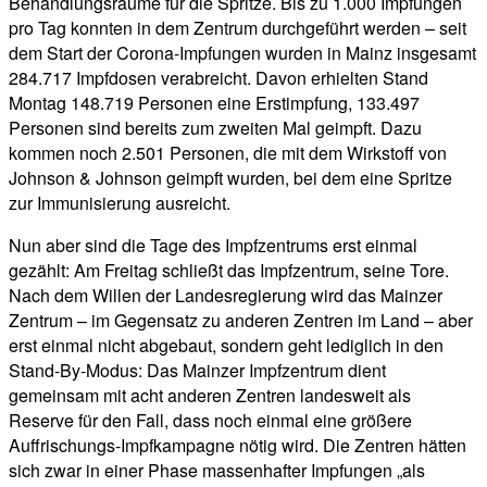
Behandlungsräume für die Spritze. Bis zu 1.000 Impfungen
pro Tag konnten in dem Zentrum durchgeführt werden – seit
dem Start der Corona-Impfungen wurden in Mainz insgesamt
284.717 Impfdosen verabreicht. Davon erhielten Stand
Montag 148.719 Personen eine Erstimpfung, 133.497
Personen sind bereits zum zweiten Mal geimpft. Dazu
kommen noch 2.501 Personen, die mit dem Wirkstoff von
Johnson & Johnson geimpft wurden, bei dem eine Spritze
zur Immunisierung ausreicht.
Nun aber sind die Tage des Impfzentrums erst einmal
gezählt: Am Freitag schließt das Impfzentrum, seine Tore.
Nach dem Willen der Landesregierung wird das Mainzer
Zentrum – im Gegensatz zu anderen Zentren im Land – aber
erst einmal nicht abgebaut, sondern geht lediglich in den
Stand-By-Modus: Das Mainzer Impfzentrum dient
gemeinsam mit acht anderen Zentren landesweit als
Reserve für den Fall, dass noch einmal eine größere
Auffrischungs-Impfkampagne nötig wird. Die Zentren hätten
sich zwar in einer Phase massenhafter Impfungen „als