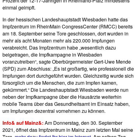
Prozent der 12-17-Jährigen in Rheinland-Pfalz mindestens
einmal geimpft.
In der hessischen Landeshauptstadt Wiesbaden hatte das
Impfzentrum im RheinMain CongressCenter (RMCC) bereits
am 18. September seine Tore geschlossen, dort wurden in
mehr als acht Monaten mehr als 220.000 Impfungen
verabreicht. Das Impfzentrum habe „wesentlich dazu
beigetragen, die Impfkampagne in Wiesbaden
voranzutreiben“, sagte Oberbürgermeister Gert-Uwe Mende
(SPD) zum Abschluss: „Es ist großartig, wie professionell die
Impfungen dort durchgeführt wurden. Gleichzeitig wurde sich
fürsorglich um die Menschen, die zum Impfen kamen,
gekümmert.“ Die Landeshauptstadt Wiesbaden werde nun
neben der Impfkampagne über die Hausärzte weiterhin
mobile Teams über das Gesundheitsamt im Einsatz haben,
um Impfungen dezentral vornehmen zu können.
Info& auf Mainz&:
Am Donnerstag, den 30. September
2021, öffnet das Impfzentrum in Mainz zum letzten Mal seine
Tore,
mehr dazu findet Ihr hier im Internet
. Am selben Tag