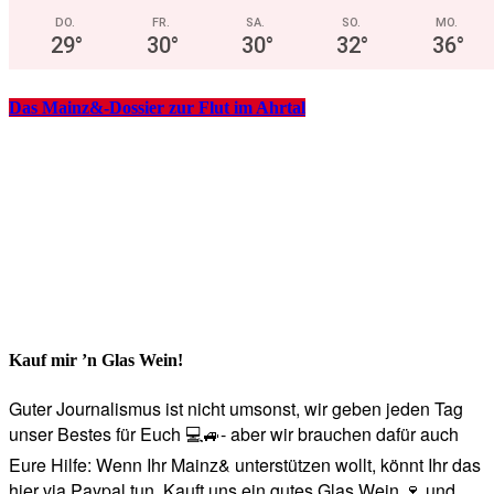
DO.
FR.
SA.
SO.
MO.
29
°
30
°
30
°
32
°
36
°
Das Mainz&-Dossier zur Flut im Ahrtal
Kauf mir ’n Glas Wein!
Guter Journalismus ist nicht umsonst, wir geben jeden Tag
unser Bestes für Euch 💻🚙- aber wir brauchen dafür auch
Eure Hilfe: Wenn Ihr Mainz& unterstützen wollt, könnt Ihr das
hier via Paypal tun. Kauft uns ein gutes Glas Wein 🍷 und