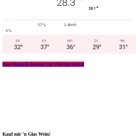
°
28.3
°
28.1
37 %
2.4kmh
4 %
SA.
SO.
MO.
DI.
MI.
32
°
37
°
36
°
29
°
31
°
Das Mainz&-Dossier zur Flut im Ahrtal
Kauf mir ’n Glas Wein!