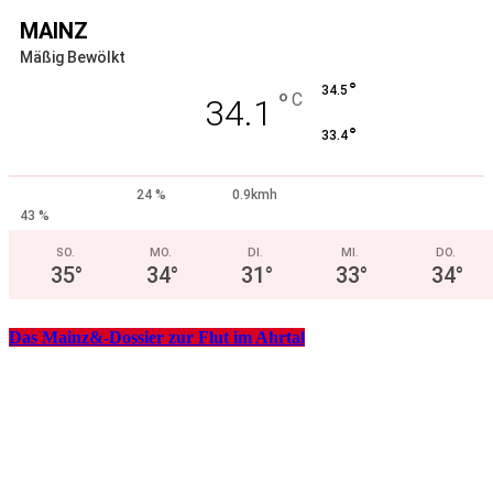
MAINZ
Mäßig Bewölkt
°
34.5
°
C
34.1
°
33.4
24 %
0.9kmh
43 %
SO.
MO.
DI.
MI.
DO.
35
°
34
°
31
°
33
°
34
°
Das Mainz&-Dossier zur Flut im Ahrtal