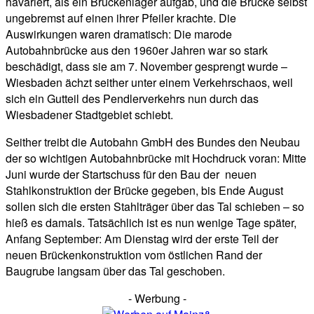
havariert, als ein Brückenlager aufgab, und die Brücke selbst
ungebremst auf einen ihrer Pfeiler krachte. Die
Auswirkungen waren dramatisch: Die marode
Autobahnbrücke aus den 1960er Jahren war so stark
beschädigt, dass sie am 7. November gesprengt wurde –
Wiesbaden ächzt seither unter einem Verkehrschaos, weil
sich ein Gutteil des Pendlerverkehrs nun durch das
Wiesbadener Stadtgebiet schiebt.
Seither treibt die Autobahn GmbH des Bundes den Neubau
der so wichtigen Autobahnbrücke mit Hochdruck voran: Mitte
Juni wurde der Startschuss für den Bau der neuen
Stahlkonstruktion der Brücke gegeben, bis Ende August
sollen sich die ersten Stahlträger über das Tal schieben – so
hieß es damals. Tatsächlich ist es nun wenige Tage später,
Anfang September: Am Dienstag wird der erste Teil der
neuen Brückenkonstruktion vom östlichen Rand der
Baugrube langsam über das Tal geschoben.
- Werbung -