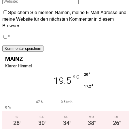
Speichern Sie meinen Namen, meine E-Mail-Adresse und
meine Website für den nächsten Kommentar in diesem
Browser.
*
MAINZ
Klarer Himmel
°
20
°
C
19.5
°
17.2
47 %
0.5kmh
0 %
FR.
SA.
SO.
MO.
DI.
28
°
30
°
34
°
38
°
26
°