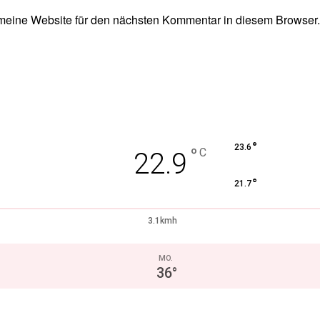
eine Website für den nächsten Kommentar in diesem Browser.
°
23.6
°
C
22.9
°
21.7
3.1kmh
MO.
36
°