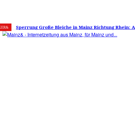
8. August 2026
Mainz
C
22.9
Sperrung Große Bleiche in Mainz Richtung Rhein: 
KER&
verwirrt, Mainzer stinksauer – Haben die Mainzer 
gestimmt?