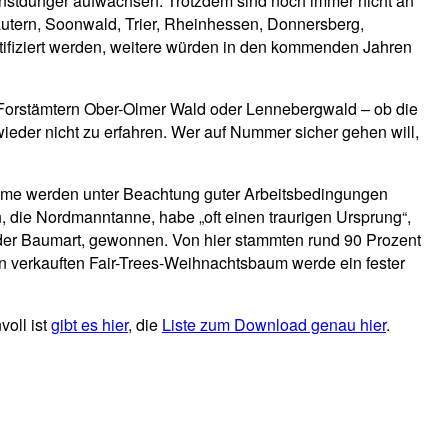
unstdünger aufwachsen. Trotzdem sind noch immer nicht an
utern, Soonwald, Trier, Rheinhessen, Donnersberg,
ertifiziert werden, weitere würden in den kommenden Jahren
n Forstämtern Ober-Olmer Wald oder Lennebergwald – ob die
ieder nicht zu erfahren. Wer auf Nummer sicher gehen will,
Bäume werden unter Beachtung guter Arbeitsbedingungen
 die Nordmanntanne, habe „oft einen traurigen Ursprung“,
er Baumart, gewonnen. Von hier stammten rund 90 Prozent
n verkauften Fair-Trees-Weihnachtsbaum werde ein fester
oll ist
gibt es hier
, die
Liste zum Download genau hier
.