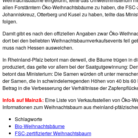
Weihnachtsbäume eingeführt, teilte das Umweltministerium m
allen Forstämtern Öko-Weihnachtsbäume zu haben, die FSC-zer
Johanniskreuz, Otterberg und Kusel zu haben, teilte das Minis
folgen.
Damit gibt es nach den offiziellen Angaben zwar Öko-Weihnac
dort bei den beliebten Weihnachtsbaumverkaufsevents feil ge
muss nach Hessen ausweichen.
In Rheinland-Pfalz betont man derweil, die Bäume trügen in 
produziert, das gelte vor allem bei der Saatgutgewinnung: D
betont das Ministerium: Die Samen würden oft unter mensch
der Samen, die in schwindelerregenden Höhen von 40 bis 60 
Betrag in die Verbesserung der Verhältnisse der Zapfenpflück
Info& auf Mainz&:
Eine Liste von Verkaufsstellen von Öko-We
Informationen zum Weihnachtsbaum aus rheinland-pfälzischen
Schlagworte
Bio-Weihnachtsbäume
FSC-zertifizierter Weihnachtsbaum