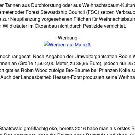
r Tannen aus Durchforstung oder aus Weihnachtsbaum-Kulturen,
meter oder Forest Stewardship Council (FSC) setzen Verbrauche
e zur Neupflanzung vorgesehenen Flächen für Weihnachtsbaum-K
Wildkräuter im Ökoanbau nicht durch Pestizide vernichtet.
- Werbung -
noch rar gesät. Nach Angaben der Umweltorganisation Robin W
 an (Größe 1,50-2,00 Meter, zu 39,95 Euro), jedoch nur 25 Stüc
 gibt es Robin Wood zufolge Bio-Bäume bei Pflanzen Kölle sow
Auch der Landesbetrieb Hessen-Forst produziert seine Weihn
taatswald großflächig öko, bereits 2016 habe man als erstes B