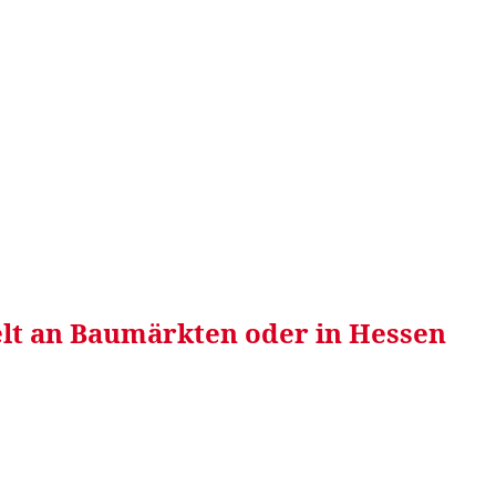
RRETEI&
WEIN&
SPONSORED&
WERBEN AUF
lt an Baumärkten oder in Hessen