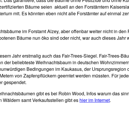
it. Das garantiere, dass die Bäume ohne Pestizide und ohne K
tifizierten Bäume seien aktuell an den Forstämtern Kaisersla
terium mit. Es könnten eben nicht alle Forstämter auf einmal z
htsbäume im Forstamt Alzey, aber offenbar weiter nicht in de
botenen Bäume nun öko sind oder nicht, war auch dieses Jahr w
diesem Jahr erstmalig auch das Fair-Trees-Siegel. Fair-Trees-
enn der beliebteste Weihnachtsbaum in deutschen Wohnzimmern,
enunwürdigen Bedingungen im Kaukasus, der Ursprungsregion d
Metern von Zapfenpflückern geerntet werden müssten. Für jede
er gespendet.
ihnachtsbäumen gibt es bei Robin Wood, Infos warum das sinnv
 Wäldern samt Verkaufsstellen gibt es
hier im Internet
.