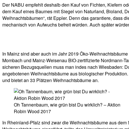
Der NABU empfehlt deshalb den Kauf von Fichten, Kiefern ode
dem Kauf eines Baumes mit Siegel von Naturland, Bioland, De
Weihnachtsbäumen“, rät Eppler. Denn das garantiere, dass di
mechanisch von Aufwuchs befreit würden. Auch später würden 
In Mainz sind aber auch im Jahr 2019 Öko-Weihnachtsbäume 
Mombach und Mainz-Weisenau BIO-zertifizierte Nordmann-Tannen
sicheren Bezugsquellen muss man indes nach Wiesbaden: Dort
angebotenen Weihnachtsbäume aus biologischer Produktion. 
und bietet an 33 Plätzen Weihnachtsbäume an.
Oh Tannenbaum, wie grün bist Du wirklich? – Aktion
Robin Wood 2017
In Rheinland-Pfalz sind zwar die Weihnachtsbäume aus dem S