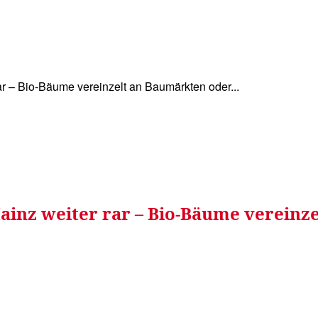
WISSEN&
VERKEHR&
FLUT AHRTAL&
NA
 – Bio-Bäume vereinzelt an Baumärkten oder...
inz weiter rar – Bio-Bäume vereinze