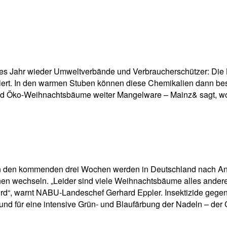
pp
Email
Drucken
s Jahr wieder Umweltverbände und Verbraucherschützer: Die Li
t. In den warmen Stuben können diese Chemikalien dann besond
 Öko-Weihnachtsbäume weiter Mangelware – Mainz& sagt, wo e
 in den kommenden drei Wochen werden in Deutschland nach 
chen wechseln. „Leider sind viele Weihnachtsbäume alles ande
 wird“, warnt NABU-Landeschef Gerhard Eppler. Insektizide geg
 für eine intensive Grün- und Blaufärbung der Nadeln – der C