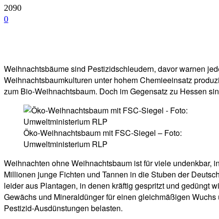
2090
0
Facebook
Twitter
Telegram
WhatsA
Weihnachtsbäume sind Pestizidschleudern, davor warnen jede
Weihnachtsbaumkulturen unter hohem Chemieeinsatz produzier
zum Bio-Weihnachtsbaum. Doch im Gegensatz zu Hessen sind
Öko-Weihnachtsbaum mit FSC-Siegel – Foto:
Umweltministerium RLP
Weihnachten ohne Weihnachtsbaum ist für viele undenkbar,
Millionen junge Fichten und Tannen in die Stuben der Deuts
leider aus Plantagen, in denen kräftig gespritzt und gedüngt
Gewächs und Mineraldünger für einen gleichmäßigen Wuchs und
Pestizid-Ausdünstungen belasten.