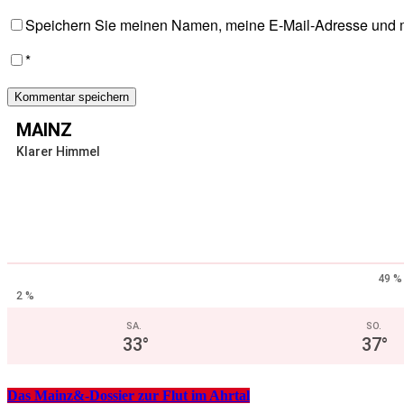
Speichern Sie meinen Namen, meine E-Mail-Adresse und m
*
MAINZ
Klarer Himmel
49 %
2 %
SA.
SO.
33
°
37
°
Das Mainz&-Dossier zur Flut im Ahrtal