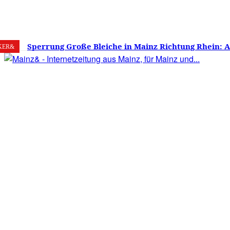
9. August 2026
Mainz
C
34.1
Sperrung Große Bleiche in Mainz Richtung Rhein: 
KER&
verwirrt, Mainzer stinksauer – Haben die Mainzer 
gestimmt?