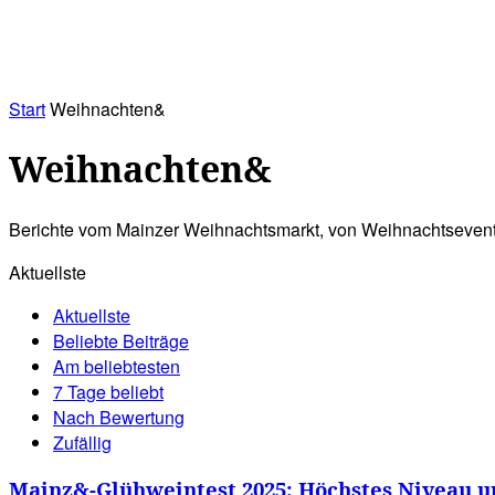
RATHAUS&
ALLES&
MITGLIEDSKONTO
Start
Weihnachten&
Weihnachten&
Berichte vom Mainzer Weihnachtsmarkt, von Weihnachtsevents
Aktuellste
Aktuellste
Beliebte Beiträge
Am beliebtesten
7 Tage beliebt
Nach Bewertung
Zufällig
Mainz&-Glühweintest 2025: Höchstes Niveau u