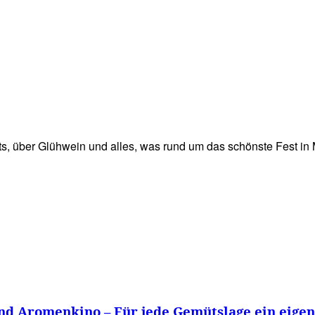
WISSEN&
VERKEHR&
FLUT AHRTAL&
NA
, über Glühwein und alles, was rund um das schönste Fest in
nd Aromenkino – Für jede Gemütslage ein eige