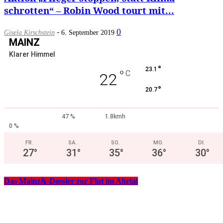
schrotten“ – Robin Wood tourt mit...
-
0
Gisela Kirschstein
6. September 2019
MAINZ
Klarer Himmel
°
23.1
°
C
22
°
20.7
47 %
1.8kmh
0 %
FR.
SA.
SO.
MO.
DI.
27
°
31
°
35
°
36
°
30
°
Das Mainz&-Dossier zur Flut im Ahrtal