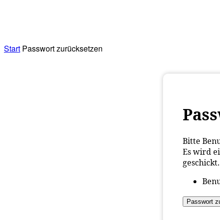
RATHAUS&
ALLES&
MITGLIEDSKONTO
Start
Passwort zurücksetzen
Pass
Bitte Ben
Es wird e
geschickt.
Benu