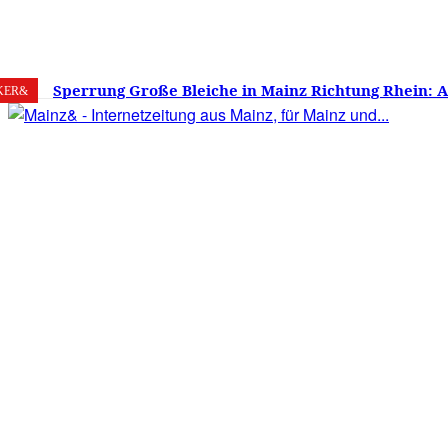
7. August 2026
Mainz
C
22
Sperrung Große Bleiche in Mainz Richtung Rhein: 
KER&
verwirrt, Mainzer stinksauer – Haben die Mainzer 
gestimmt?