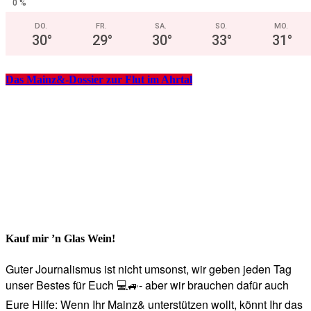
0 %
DO.
FR.
SA.
SO.
MO.
30
°
29
°
30
°
33
°
31
°
Das Mainz&-Dossier zur Flut im Ahrtal
Kauf mir ’n Glas Wein!
Guter Journalismus ist nicht umsonst, wir geben jeden Tag
unser Bestes für Euch 💻🚙- aber wir brauchen dafür auch
Eure Hilfe: Wenn Ihr Mainz& unterstützen wollt, könnt Ihr das