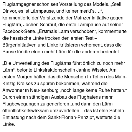
Fluglärmgegner schon seit Vorstellung des Models. „Stell‘
Dir vor, es ist Lärmpause, und keiner merkt’s….“,
kommentierte der Vorsitzende der Mainzer Initiative gegen
Fluglärm, Jochen Schraut, die erste Lärmpause auf seiner
Facebook-Seite. „Erstmals Lärm verschoben“, kommentierte
die hessische Linke trocken den ersten Test –
Bürgerinitiativen und Linke kritisieren vehement, dass die
Pause für die einen mehr Lärm für die anderen bedeutet.
„Die Umverteilung des Fluglärms führt örtlich zu noch mehr
Lärm“, betonte Linksfraktionschefin Janine Wissler. Am
ersten Morgen hätten das die Menschen in Teilen des Main-
Kinzig-Kreises zu spüren bekommen, während die
Anwohner in Neu-Isenburg „noch lange keine Ruhe hatten.“
Durch einen ständigen Ausbau des Flughafens mehr
Flugbewegungen zu generieren „und dann den Lärm
öffentlichkeitswirksam umzuverteilen – das ist eine Schein-
Entlastung nach dem Sankt-Florian-Prinzip“, wetterte die
Linke.