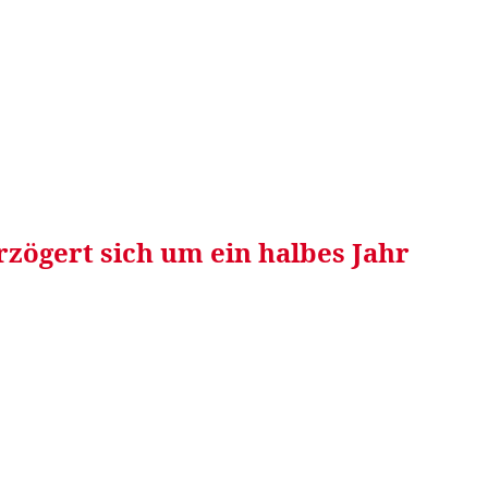
RRETEI&
WEIN&
SPONSORED&
WERBEN AUF
rzögert sich um ein halbes Jahr