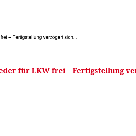
WISSEN&
VERKEHR&
FLUT AHRTAL&
NA
i – Fertigstellung verzögert sich...
der für LKW frei – Fertigstellung ve