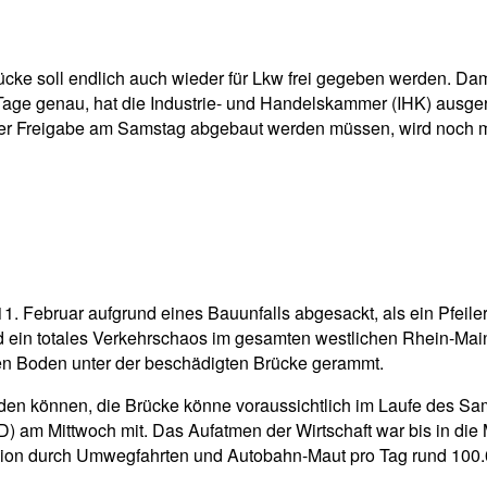
pp
Email
Drucken
rücke soll endlich auch wieder für Lkw frei gegeben werden. D
 genau, hat die Industrie- und Handelskammer (IHK) ausgerechn
r der Freigabe am Samstag abgebaut werden müssen, wird noch m
1. Februar aufgrund eines Bauunfalls abgesackt, als ein Pfeiler
d ein totales Verkehrschaos im gesamten westlichen Rhein-Main
 den Boden unter der beschädigten Brücke gerammt.
rden können, die Brücke könne voraussichtlich im Laufe des Sam
) am Mittwoch mit. Das Aufatmen der Wirtschaft war bis in die
gion durch Umwegfahrten und Autobahn-Maut pro Tag rund 100.