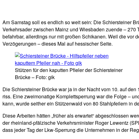
Facebook
Twitter
Telegram
WhatsA
Am Samstag soll es endlich so weit sein: Die Schiersteiner B
Verkehrsader zwischen Mainz und Wiesbaden zuende – 270 Tage
befahrbar, allerdings nur mit großen Schikanen. Weil die vo
Verzögerungen – dieses Mal auf hessischer Seite.
Stützen für den kaputten Pfieler der Schiersteiner
Brücke – Foto: gik
Die Schiersteiner Brücke war ja in der Nacht vom 10. auf den 1
riss. Eine zweimonatige Komplettsperrung war die Folge – un
kann, wurde seither ein Stützenwald von 80 Stahlpfeilern in
Diese Arbeiten hätten „früher als erwartet“ abgeschlossen we
der rheinland-pfälzische Verkehrsminister Roger Lewentz (SPD
dass jeder Tag der Lkw-Sperrung die Unternehmen in der Re