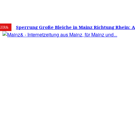
8. August 2026
Mainz
C
30.7
Sperrung Große Bleiche in Mainz Richtung Rhein: 
KER&
verwirrt, Mainzer stinksauer – Haben die Mainzer 
gestimmt?