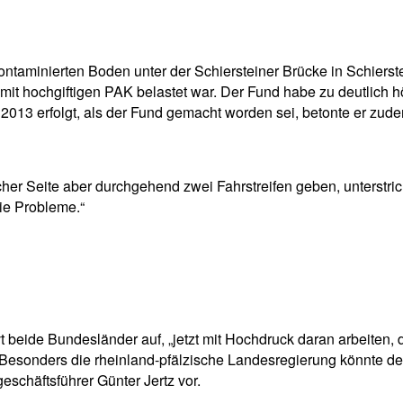
kontaminierten Boden unter der Schiersteiner Brücke in Schierst
r mit hochgiftigen PAK belastet war. Der Fund habe zu deutlich
 2013 erfolgt, als der Fund gemacht worden sei, betonte er zud
r Seite aber durchgehend zwei Fahrstreifen geben, unterstrich
die Probleme.“
beide Bundesländer auf, „jetzt mit Hochdruck daran arbeiten, 
n.“Besonders die rheinland-pfälzische Landesregierung könnte 
schäftsführer Günter Jertz vor.