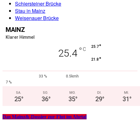
Schiersteiner Brücke
Stau in Mainz
Weisenauer Brücke
MAINZ
Klarer Himmel
°
25.7
°
C
25.4
°
21.8
33 %
0.5kmh
7 %
SA.
SO.
MO.
DI.
MI.
25
°
36
°
35
°
29
°
31
°
Das Mainz&-Dossier zur Flut im Ahrtal