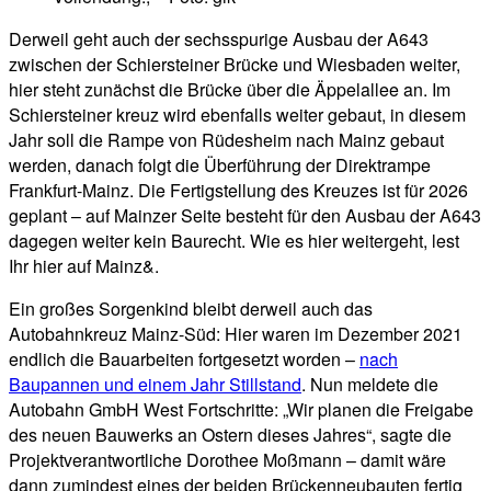
Derweil geht auch der sechsspurige Ausbau der A643
zwischen der Schiersteiner Brücke und Wiesbaden weiter,
hier steht zunächst die Brücke über die Äppelallee an. Im
Schiersteiner kreuz wird ebenfalls weiter gebaut, in diesem
Jahr soll die Rampe von Rüdesheim nach Mainz gebaut
werden, danach folgt die Überführung der Direktrampe
Frankfurt-Mainz. Die Fertigstellung des Kreuzes ist für 2026
geplant – auf Mainzer Seite besteht für den Ausbau der A643
dagegen weiter kein Baurecht. Wie es hier weitergeht, lest
Ihr hier auf Mainz&.
Ein großes Sorgenkind bleibt derweil auch das
Autobahnkreuz Mainz-Süd: Hier waren im Dezember 2021
endlich die Bauarbeiten fortgesetzt worden –
nach
Baupannen und einem Jahr Stillstand
. Nun meldete die
Autobahn GmbH West Fortschritte: „Wir planen die Freigabe
des neuen Bauwerks an Ostern dieses Jahres“, sagte die
Projektverantwortliche Dorothee Moßmann – damit wäre
dann zumindest eines der beiden Brückenneubauten fertig