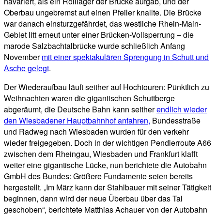
havariert, als ein Rolllager der Brücke aufgab, und der
Oberbau ungebremst auf einen Pfeiler knallte. Die Brücke
war danach einsturzgefährdet, das westliche Rhein-Main-
Gebiet litt erneut unter einer Brücken-Vollsperrung – die
marode Salzbachtalbrücke wurde schließlich Anfang
November
mit einer spektakulären Sprengung in Schutt und
Asche gelegt
.
Der Wiederaufbau läuft seither auf Hochtouren: Pünktlich zu
Weihnachten waren die gigantischen Schuttberge
abgeräumt, die Deutsche Bahn kann seither
endlich wieder
den Wiesbadener Hauptbahnhof anfahren,
Bundesstraße
und Radweg nach Wiesbaden wurden für den verkehr
wieder freigegeben. Doch in der wichtigen Pendlerroute A66
zwischen dem Rheingau, Wiesbaden und Frankfurt klafft
weiter eine gigantische Lücke, nun berichtete die Autobahn
GmbH des Bundes: Größere Fundamente seien bereits
hergestellt. „Im März kann der Stahlbauer mit seiner Tätigkeit
beginnen, dann wird der neue Überbau über das Tal
geschoben“, berichtete Matthias Achauer von der Autobahn