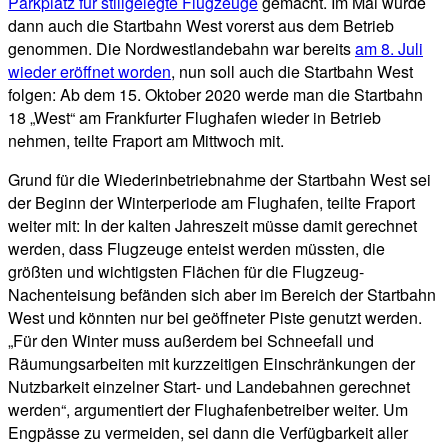
Parkplatz für stillgelegte Flugzeuge
gemacht. Im Mai wurde
dann auch die Startbahn West vorerst aus dem Betrieb
genommen. Die Nordwestlandebahn war bereits
am 8. Juli
wieder eröffnet worden
, nun soll auch die Startbahn West
folgen: Ab dem 15. Oktober 2020 werde man die Startbahn
18 „West“ am Frankfurter Flughafen wieder in Betrieb
nehmen, teilte Fraport am Mittwoch mit.
Grund für die Wiederinbetriebnahme der Startbahn West sei
der Beginn der Winterperiode am Flughafen, teilte Fraport
weiter mit: In der kalten Jahreszeit müsse damit gerechnet
werden, dass Flugzeuge enteist werden müssten, die
größten und wichtigsten Flächen für die Flugzeug-
Nachenteisung befänden sich aber im Bereich der Startbahn
West und könnten nur bei geöffneter Piste genutzt werden.
„Für den Winter muss außerdem bei Schneefall und
Räumungsarbeiten mit kurzzeitigen Einschränkungen der
Nutzbarkeit einzelner Start- und Landebahnen gerechnet
werden“, argumentiert der Flughafenbetreiber weiter. Um
Engpässe zu vermeiden, sei dann die Verfügbarkeit aller