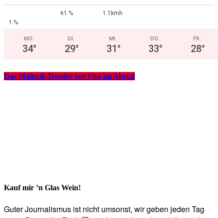
61 %
1.1kmh
1 %
MO.
DI.
MI.
DO.
FR.
34
°
29
°
31
°
33
°
28
°
Das Mainz&-Dossier zur Flut im Ahrtal
Kauf mir ’n Glas Wein!
Guter Journalismus ist nicht umsonst, wir geben jeden Tag