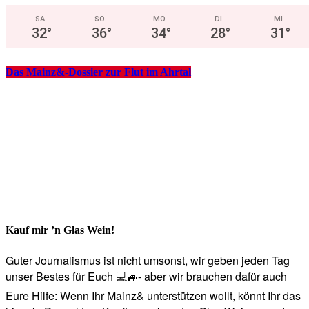
SA.
SO.
MO.
DI.
MI.
32
°
36
°
34
°
28
°
31
°
Das Mainz&-Dossier zur Flut im Ahrtal
Kauf mir ’n Glas Wein!
Guter Journalismus ist nicht umsonst, wir geben jeden Tag
unser Bestes für Euch 💻🚙- aber wir brauchen dafür auch
Eure Hilfe: Wenn Ihr Mainz& unterstützen wollt, könnt Ihr das