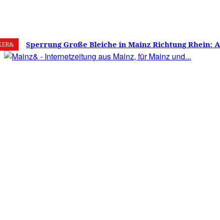
8. August 2026
Mainz
C
30.7
Sperrung Große Bleiche in Mainz Richtung Rhein: 
KER&
verwirrt, Mainzer stinksauer – Haben die Mainzer 
gestimmt?