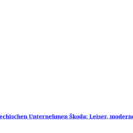
WISSEN&
VERKEHR&
FLUT AHRTAL&
NA
echischen Unternehmen Škoda: Leiser, moderner