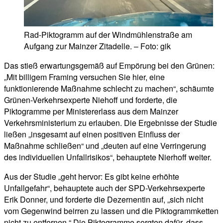
Rad-Piktogramm auf der Windmühlenstraße am
Aufgang zur Mainzer Zitadelle. – Foto: gik
Das stieß erwartungsgemäß auf Empörung bei den Grünen:
„Mit billigem Framing versuchen Sie hier, eine
funktionierende Maßnahme schlecht zu machen“, schäumte
Grünen-Verkehrsexperte Niehoff und forderte, die
Piktogramme per Ministererlass aus dem Mainzer
Verkehrsministerium zu erlauben. Die Ergebnisse der Studie
ließen „insgesamt auf einen positiven Einfluss der
Maßnahme schließen“ und „deuten auf eine Verringerung
des individuellen Unfallrisikos“, behauptete Nierhoff weiter.
Aus der Studie „geht hervor: Es gibt keine erhöhte
Unfallgefahr“, behauptete auch der SPD-Verkehrsexperte
Erik Donner, und forderte die Dezernentin auf, „sich nicht
vom Gegenwind beirren zu lassen und die Piktogrammketten
nicht zu entfernen.“ Die Piktogramme sorgten dafür, dass