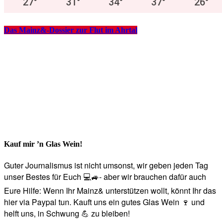
27
°
31
°
34
°
37
°
26
°
Das Mainz&-Dossier zur Flut im Ahrtal
Kauf mir ’n Glas Wein!
Guter Journalismus ist nicht umsonst, wir geben jeden Tag
unser Bestes für Euch 💻🚙- aber wir brauchen dafür auch
Eure Hilfe: Wenn Ihr Mainz& unterstützen wollt, könnt Ihr das
hier via Paypal tun. Kauft uns ein gutes Glas Wein 🍷 und
helft uns, in Schwung 💪 zu bleiben!