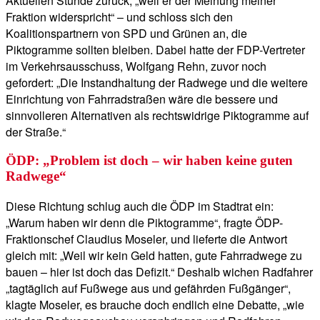
Aktuellen Stunde zurück, „weil er der Meinung meiner
Fraktion widerspricht“ – und schloss sich den
Koalitionspartnern von SPD und Grünen an, die
Piktogramme sollten bleiben. Dabei hatte der FDP-Vertreter
im Verkehrsausschuss, Wolfgang Rehn, zuvor noch
gefordert: „Die Instandhaltung der Radwege und die weitere
Einrichtung von Fahrradstraßen wäre die bessere und
sinnvolleren Alternativen als rechtswidrige Piktogramme auf
der Straße.“
ÖDP: „Problem ist doch – wir haben keine guten
Radwege“
Diese Richtung schlug auch die ÖDP im Stadtrat ein:
„Warum haben wir denn die Piktogramme“, fragte ÖDP-
Fraktionschef Claudius Moseler, und lieferte die Antwort
gleich mit: „Weil wir kein Geld hatten, gute Fahrradwege zu
bauen – hier ist doch das Defizit.“ Deshalb wichen Radfahrer
„tagtäglich auf Fußwege aus und gefährden Fußgänger“,
klagte Moseler, es brauche doch endlich eine Debatte, „wie