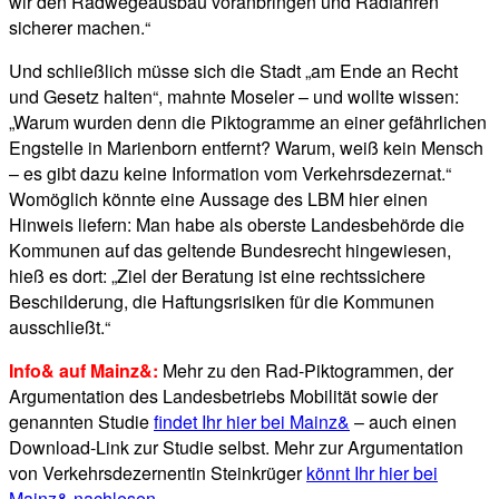
wir den Radwegeausbau voranbringen und Radfahren
sicherer machen.“
Und schließlich müsse sich die Stadt „am Ende an Recht
und Gesetz halten“, mahnte Moseler – und wollte wissen:
„Warum wurden denn die Piktogramme an einer gefährlichen
Engstelle in Marienborn entfernt? Warum, weiß kein Mensch
– es gibt dazu keine Information vom Verkehrsdezernat.“
Womöglich könnte eine Aussage des LBM hier einen
Hinweis liefern: Man habe als oberste Landesbehörde die
Kommunen auf das geltende Bundesrecht hingewiesen,
hieß es dort: „Ziel der Beratung ist eine rechtssichere
Beschilderung, die Haftungsrisiken für die Kommunen
ausschließt.“
Info& auf Mainz&:
Mehr zu den Rad-Piktogrammen, der
Argumentation des Landesbetriebs Mobilität sowie der
genannten Studie
findet Ihr hier bei Mainz&
– auch einen
Download-Link zur Studie selbst. Mehr zur Argumentation
von Verkehrsdezernentin Steinkrüger
könnt Ihr hier bei
Mainz& nachlesen
.