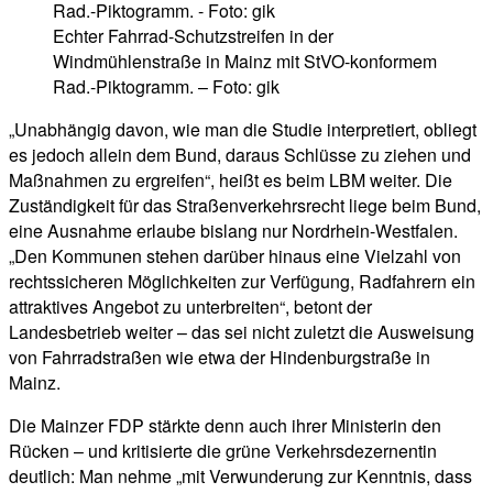
Echter Fahrrad-Schutzstreifen in der
Windmühlenstraße in Mainz mit StVO-konformem
Rad.-Piktogramm. – Foto: gik
„Unabhängig davon, wie man die Studie interpretiert, obliegt
es jedoch allein dem Bund, daraus Schlüsse zu ziehen und
Maßnahmen zu ergreifen“, heißt es beim LBM weiter. Die
Zuständigkeit für das Straßenverkehrsrecht liege beim Bund,
eine Ausnahme erlaube bislang nur Nordrhein-Westfalen.
„Den Kommunen stehen darüber hinaus eine Vielzahl von
rechtssicheren Möglichkeiten zur Verfügung, Radfahrern ein
attraktives Angebot zu unterbreiten“, betont der
Landesbetrieb weiter – das sei nicht zuletzt die Ausweisung
von Fahrradstraßen wie etwa der Hindenburgstraße in
Mainz.
Die Mainzer FDP stärkte denn auch ihrer Ministerin den
Rücken – und kritisierte die grüne Verkehrsdezernentin
deutlich: Man nehme „mit Verwunderung zur Kenntnis, dass