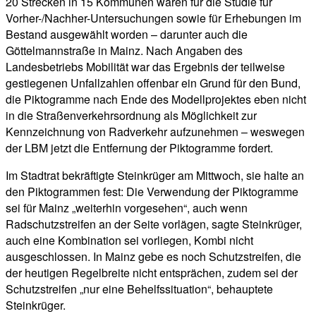
20 Strecken in 15 Kommunen waren für die Studie für
Vorher-/Nachher-Untersuchungen sowie für Erhebungen im
Bestand ausgewählt worden – darunter auch die
Göttelmannstraße in Mainz. Nach Angaben des
Landesbetriebs Mobilität war das Ergebnis der teilweise
gestiegenen Unfallzahlen offenbar ein Grund für den Bund,
die Piktogramme nach Ende des Modellprojektes eben nicht
in die Straßenverkehrsordnung als Möglichkeit zur
Kennzeichnung von Radverkehr aufzunehmen – weswegen
der LBM jetzt die Entfernung der Piktogramme fordert.
Im Stadtrat bekräftigte Steinkrüger am Mittwoch, sie halte an
den Piktogrammen fest: Die Verwendung der Piktogramme
sei für Mainz „weiterhin vorgesehen“, auch wenn
Radschutzstreifen an der Seite vorlägen, sagte Steinkrüger,
auch eine Kombination sei vorliegen, Kombi nicht
ausgeschlossen. In Mainz gebe es noch Schutzstreifen, die
der heutigen Regelbreite nicht entsprächen, zudem sei der
Schutzstreifen „nur eine Behelfssituation“, behauptete
Steinkrüger.