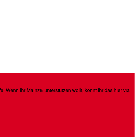
: Wenn Ihr Mainz& unterstützen wollt, könnt Ihr das hier via