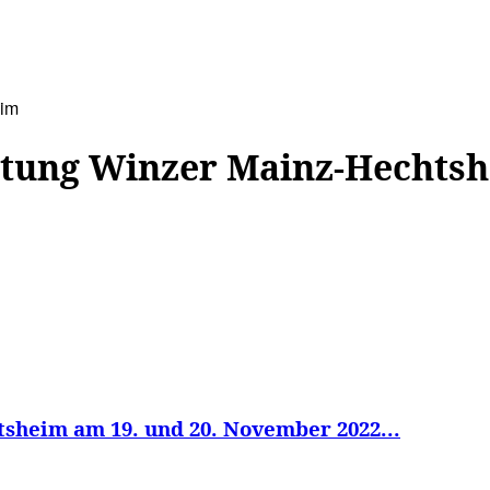
WISSEN&
VERKEHR&
FLUT AHRTAL&
NA
eim
stung Winzer Mainz-Hechts
sheim am 19. und 20. November 2022...