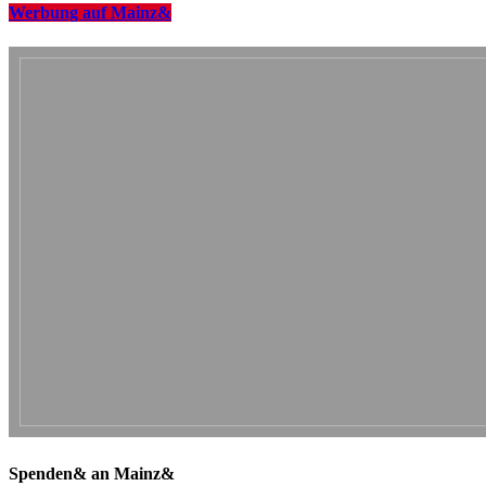
Werbung auf Mainz&
Spenden& an Mainz&