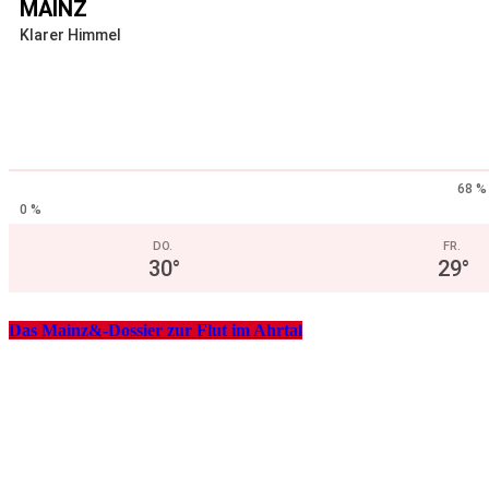
MAINZ
Klarer Himmel
68 %
0 %
DO.
FR.
30
°
29
°
Das Mainz&-Dossier zur Flut im Ahrtal