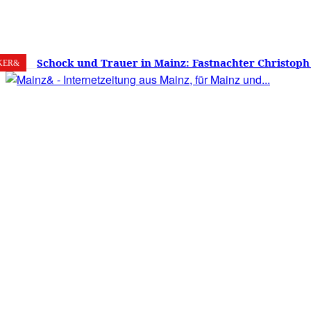
6. August 2026
Mainz
C
20.8
Schock und Trauer in Mainz: Fastnachter Christoph
KER&
60 Jahren gestorben – Was ist die Fastnacht ohne…?