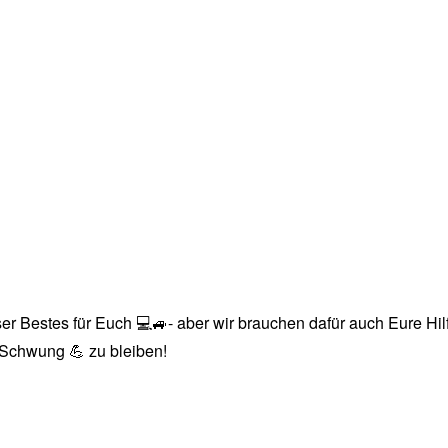
r Bestes für Euch 💻🚙- aber wir brauchen dafür auch Eure Hilfe
n Schwung 💪 zu bleiben!