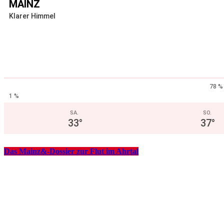
MAINZ
Klarer Himmel
78 %
1 %
SA.
SO.
33
°
37
°
Das Mainz&-Dossier zur Flut im Ahrtal