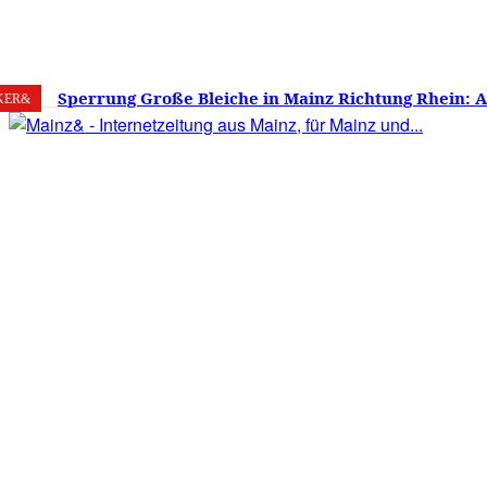
8. August 2026
Mainz
C
15.9
Sperrung Große Bleiche in Mainz Richtung Rhein: 
KER&
verwirrt, Mainzer stinksauer – Haben die Mainzer 
gestimmt?