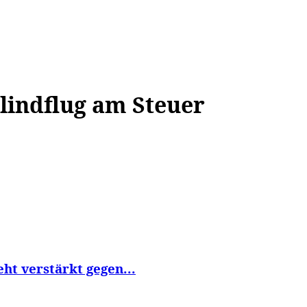
WISSEN&
VERKEHR&
FLUT AHRTAL&
NA
lindflug am Steuer
eht verstärkt gegen...