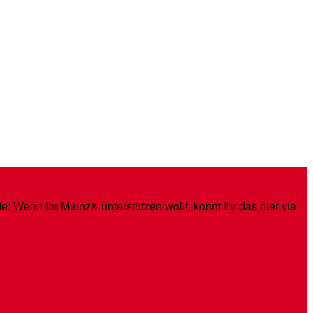
: Wenn Ihr Mainz& unterstützen wollt, könnt Ihr das hier via