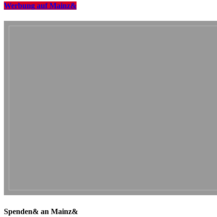
Werbung auf Mainz&
Spenden& an Mainz&