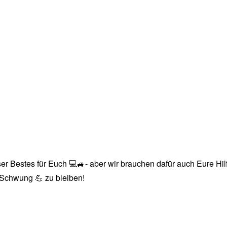
r Bestes für Euch 💻🚙- aber wir brauchen dafür auch Eure Hilfe
n Schwung 💪 zu bleiben!