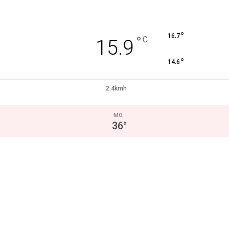
°
16.7
°
C
15.9
°
14.6
2.4kmh
MO.
36
°