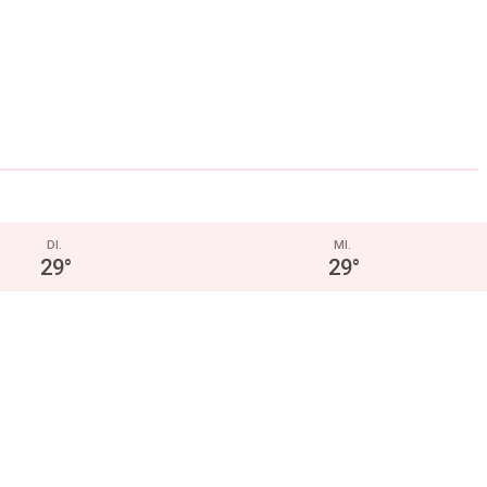
DI.
MI.
29
°
29
°