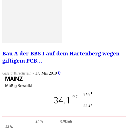
Bau A der BBS I auf dem Hartenberg wegen
giftigem PCB...
-
0
Gisela Kirschstein
17. Mai 2019
MAINZ
Mäßig Bewölkt
°
34.5
°
C
34.1
°
33.4
24 %
0.9kmh
43 %