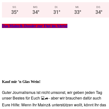
SO.
MO.
DI.
MI.
DO.
35
°
34
°
31
°
33
°
34
°
Das Mainz&-Dossier zur Flut im Ahrtal
Kauf mir ’n Glas Wein!
Guter Journalismus ist nicht umsonst, wir geben jeden Tag
unser Bestes für Euch 💻🚙- aber wir brauchen dafür auch
Eure Hilfe: Wenn Ihr Mainz& unterstützen wollt, könnt Ihr das