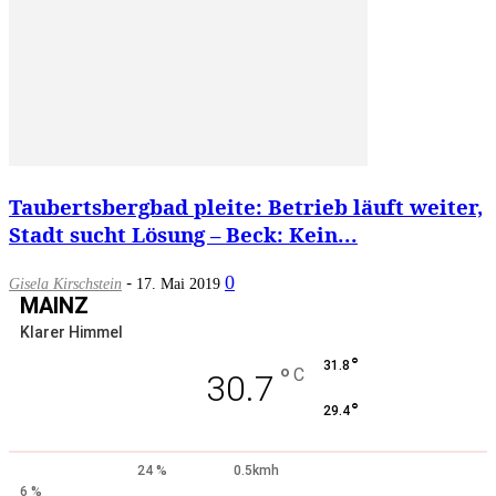
Taubertsbergbad pleite: Betrieb läuft weiter,
Stadt sucht Lösung – Beck: Kein...
-
0
Gisela Kirschstein
17. Mai 2019
MAINZ
Klarer Himmel
°
31.8
°
C
30.7
°
29.4
24 %
0.5kmh
6 %