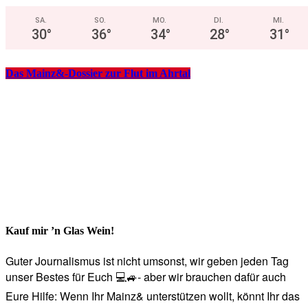
SA.
SO.
MO.
DI.
MI.
30
°
36
°
34
°
28
°
31
°
Das Mainz&-Dossier zur Flut im Ahrtal
Kauf mir ’n Glas Wein!
Guter Journalismus ist nicht umsonst, wir geben jeden Tag
unser Bestes für Euch 💻🚙- aber wir brauchen dafür auch
Eure Hilfe: Wenn Ihr Mainz& unterstützen wollt, könnt Ihr das