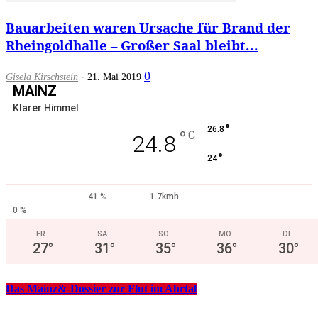
Bauarbeiten waren Ursache für Brand der
Rheingoldhalle – Großer Saal bleibt...
-
0
Gisela Kirschstein
21. Mai 2019
MAINZ
Klarer Himmel
°
26.8
°
C
24.8
°
24
41 %
1.7kmh
0 %
FR.
SA.
SO.
MO.
DI.
27
°
31
°
35
°
36
°
30
°
Das Mainz&-Dossier zur Flut im Ahrtal