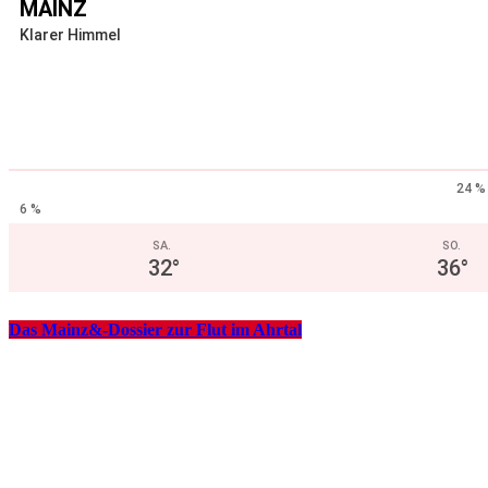
MAINZ
Klarer Himmel
24 %
6 %
SA.
SO.
32
°
36
°
Das Mainz&-Dossier zur Flut im Ahrtal