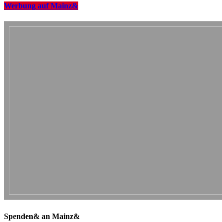
Werbung auf Mainz&
Spenden& an Mainz&