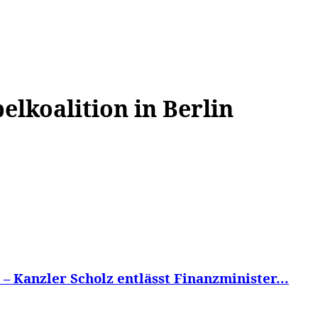
WISSEN&
VERKEHR&
FLUT AHRTAL&
NA
lkoalition in Berlin
 Kanzler Scholz entlässt Finanzminister...