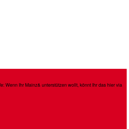
: Wenn Ihr Mainz& unterstützen wollt, könnt Ihr das hier via