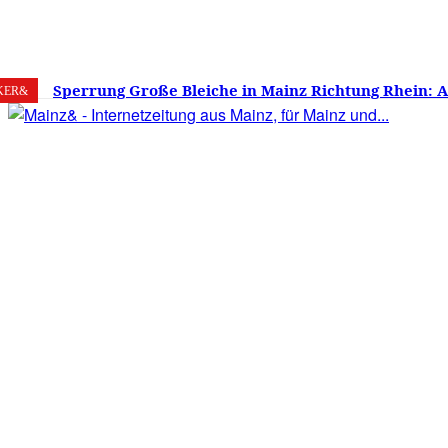
8. August 2026
Mainz
C
32.2
Sperrung Große Bleiche in Mainz Richtung Rhein: 
KER&
verwirrt, Mainzer stinksauer – Haben die Mainzer 
gestimmt?