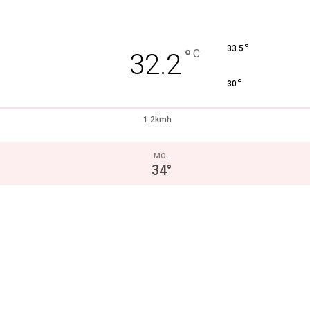
°
33.5
°
C
32.2
°
30
1.2kmh
MO.
34
°