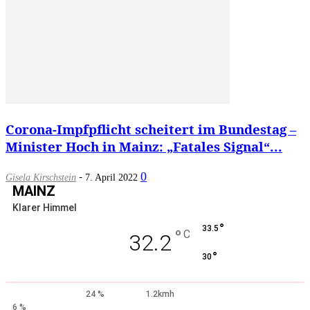
Corona-Impfpflicht scheitert im Bundestag –
Minister Hoch in Mainz: „Fatales Signal“...
-
0
Gisela Kirschstein
7. April 2022
MAINZ
Klarer Himmel
°
33.5
°
C
32.2
°
30
24 %
1.2kmh
6 %