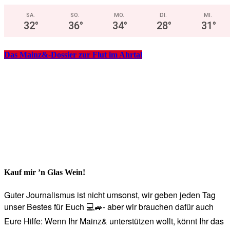
SA.
SO.
MO.
DI.
MI.
32
°
36
°
34
°
28
°
31
°
Das Mainz&-Dossier zur Flut im Ahrtal
Kauf mir ’n Glas Wein!
Guter Journalismus ist nicht umsonst, wir geben jeden Tag
unser Bestes für Euch 💻🚙- aber wir brauchen dafür auch
Eure Hilfe: Wenn Ihr Mainz& unterstützen wollt, könnt Ihr das