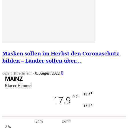
Masken sollen im Herbst den Coronaschutz
bilden – Länder sollen über...
-
0
Gisela Kirschstein
8. August 2022
MAINZ
Klarer Himmel
°
18.4
°
C
17.9
°
16.2
54 %
2kmh
2 %