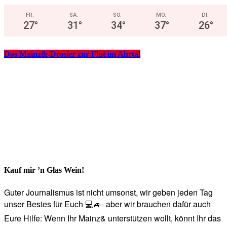
FR.
SA.
SO.
MO.
DI.
27
°
31
°
34
°
37
°
26
°
Das Mainz&-Dossier zur Flut im Ahrtal
Kauf mir ’n Glas Wein!
Guter Journalismus ist nicht umsonst, wir geben jeden Tag
unser Bestes für Euch 💻🚙- aber wir brauchen dafür auch
Eure Hilfe: Wenn Ihr Mainz& unterstützen wollt, könnt Ihr das