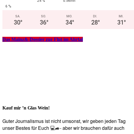
24 %
0.5kmh
6 %
SA.
SO.
MO.
DI.
MI.
30
°
36
°
34
°
28
°
31
°
Das Mainz&-Dossier zur Flut im Ahrtal
Kauf mir ’n Glas Wein!
Guter Journalismus ist nicht umsonst, wir geben jeden Tag
unser Bestes für Euch 💻🚙- aber wir brauchen dafür auch