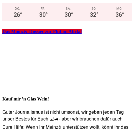
DO.
FR.
SA.
SO.
MO.
26
°
30
°
30
°
32
°
36
°
Das Mainz&-Dossier zur Flut im Ahrtal
Kauf mir ’n Glas Wein!
Guter Journalismus ist nicht umsonst, wir geben jeden Tag
unser Bestes für Euch 💻🚙- aber wir brauchen dafür auch
Eure Hilfe: Wenn Ihr Mainz& unterstützen wollt, könnt Ihr das