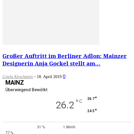
Großer Auftritt im Berliner Adlon: Mainzer
Designerin Anja Gockel stellt am...
-
0
Gisela Kirschstein
18. April 2019
MAINZ
Überwiegend Bewölkt
°
26.7
°
C
26.2
°
24.5
31 %
1.8kmh
77 %