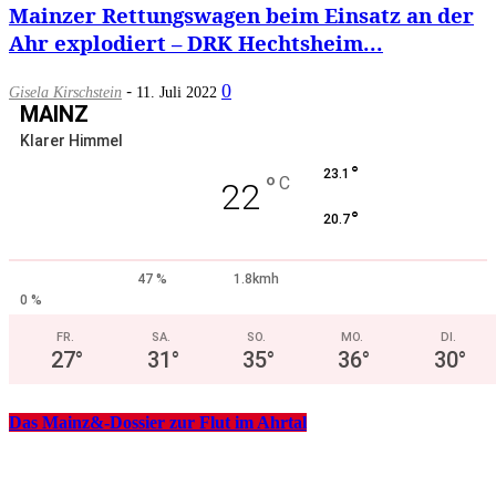
Mainzer Rettungswagen beim Einsatz an der
Ahr explodiert – DRK Hechtsheim...
-
0
Gisela Kirschstein
11. Juli 2022
MAINZ
Klarer Himmel
°
23.1
°
C
22
°
20.7
47 %
1.8kmh
0 %
FR.
SA.
SO.
MO.
DI.
27
°
31
°
35
°
36
°
30
°
Das Mainz&-Dossier zur Flut im Ahrtal