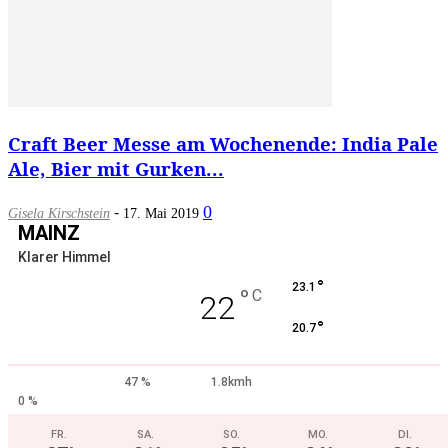
Craft Beer Messe am Wochenende: India Pale
Ale, Bier mit Gurken...
-
0
Gisela Kirschstein
17. Mai 2019
MAINZ
Klarer Himmel
°
23.1
°
C
22
°
20.7
47 %
1.8kmh
0 %
FR.
SA.
SO.
MO.
DI.