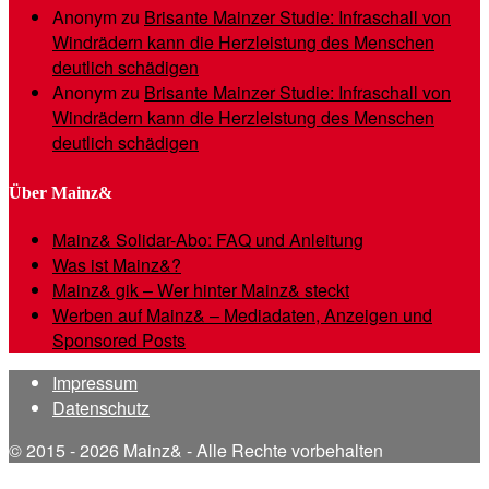
Anonym
zu
Brisante Mainzer Studie: Infraschall von
Windrädern kann die Herzleistung des Menschen
deutlich schädigen
Anonym
zu
Brisante Mainzer Studie: Infraschall von
Windrädern kann die Herzleistung des Menschen
deutlich schädigen
Über Mainz&
Mainz& Solidar-Abo: FAQ und Anleitung
Was ist Mainz&?
Mainz& gik – Wer hinter Mainz& steckt
Werben auf Mainz& – Mediadaten, Anzeigen und
Sponsored Posts
Impressum
Datenschutz
© 2015 - 2026 Mainz& - Alle Rechte vorbehalten