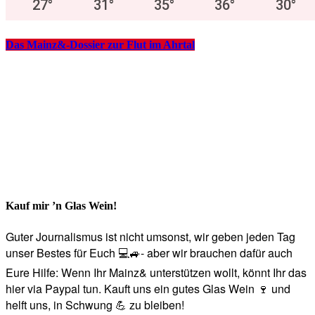
27
°
31
°
35
°
36
°
30
°
Das Mainz&-Dossier zur Flut im Ahrtal
Kauf mir ’n Glas Wein!
Guter Journalismus ist nicht umsonst, wir geben jeden Tag
unser Bestes für Euch 💻🚙- aber wir brauchen dafür auch
Eure Hilfe: Wenn Ihr Mainz& unterstützen wollt, könnt Ihr das
hier via Paypal tun. Kauft uns ein gutes Glas Wein 🍷 und
helft uns, in Schwung 💪 zu bleiben!