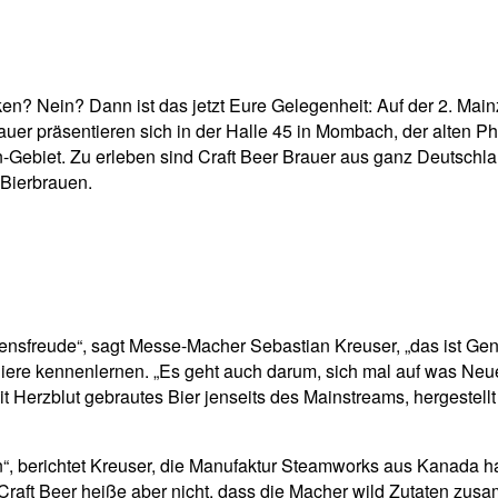
pp
Email
Drucken
ken? Nein? Dann ist das jetzt Eure Gelegenheit: Auf der 2. Mai
rauer präsentieren sich in der Halle 45 in Mombach, der alten P
n-Gebiet. Zu erleben sind Craft Beer Brauer aus ganz Deutschla
Bierbrauen.
sfreude“, sagt Messe-Macher Sebastian Kreuser, „das ist Gen
iere kennenlernen. „Es geht auch darum, sich mal auf was Neues
mit Herzblut gebrautes Bier jenseits des Mainstreams, hergestel
en“, berichtet Kreuser, die Manufaktur Steamworks aus Kanada 
er. Craft Beer heiße aber nicht, dass die Macher wild Zutaten zu