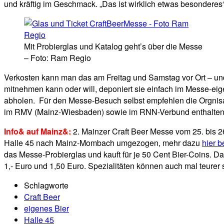
und kräftig im Geschmack. „Das ist wirklich etwas besonderes
Mit Probierglas und Katalog geht’s über die Messe
– Foto: Ram Regio
Verkosten kann man das am Freitag und Samstag vor Ort – un
mitnehmen kann oder will, deponiert sie einfach im Messe-ei
abholen. Für den Messe-Besuch selbst empfehlen die Orgnisato
im RMV (Mainz-Wiesbaden) sowie im RNN-Verbund enthalten
Info& auf Mainz&:
2. Mainzer Craft Beer Messe vom 25. bis 2
Halle 45 nach Mainz-Mombach umgezogen, mehr dazu
hier 
das Messe-Probierglas und kauft für je 50 Cent Bier-Coins. Da
1,- Euro und 1,50 Euro. Spezialitäten können auch mal teurer 
Schlagworte
Craft Beer
eigenes Bier
Halle 45