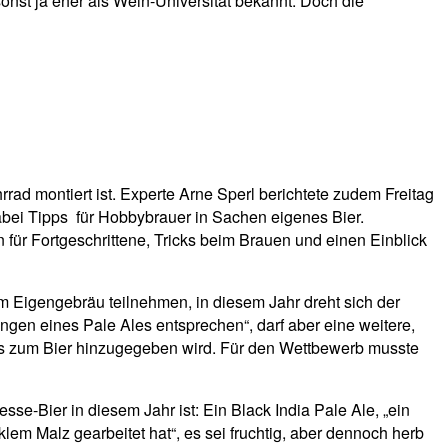
nst ja eher als Wein-Universität bekannt. Doch die
ad montiert ist. Experte Arne Sperl berichtete zudem Freitag
dabei Tipps für Hobbybrauer in Sachen eigenes Bier.
für Fortgeschrittene, Tricks beim Brauen und einen Einblick
m Eigengebräu teilnehmen, in diesem Jahr dreht sich der
en eines Pale Ales entsprechen“, darf aber eine weitere,
ngs zum Bier hinzugegeben wird. Für den Wettbewerb musste
se-Bier in diesem Jahr ist: Ein Black India Pale Ale, „ein
klem Malz gearbeitet hat“, es sei fruchtig, aber dennoch herb