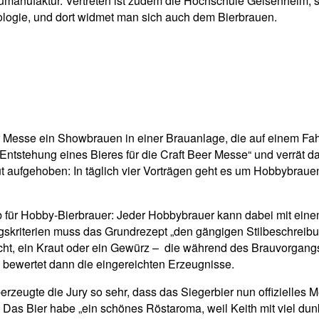
anufaktur. Vertreten ist zudem die Hochschule Geisenheim, so
ogie, und dort widmet man sich auch dem Bierbrauen.
 Messe ein Showbrauen in einer Brauanlage, die auf einem Fahrr
Entstehung eines Bieres für die Craft Beer Messe“ und verrät 
 aufgehoben: In täglich vier Vorträgen geht es um Hobbybrauen 
 für Hobby-Bierbrauer: Jeder Hobbybrauer kann dabei mit eine
riterien muss das Grundrezept „den gängigen Stilbeschreibung
rucht, ein Kraut oder ein Gewürz – die während des Brauvorga
 bewertet dann die eingereichten Erzeugnisse.
eugte die Jury so sehr, dass das Siegerbier nun offizielles Mes
r. Das Bier habe „ein schönes Röstaroma, weil Keith mit viel dun