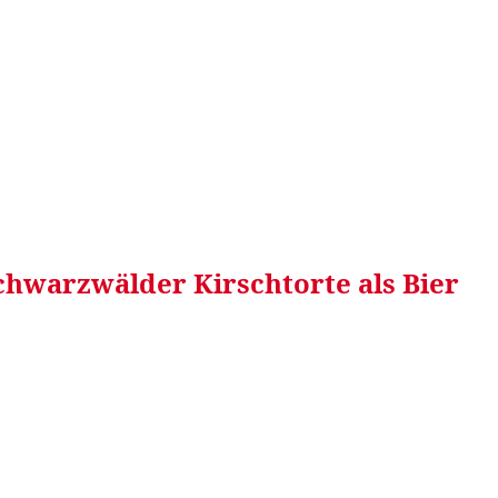
RRETEI&
WEIN&
SPONSORED&
WERBEN AUF
chwarzwälder Kirschtorte als Bier