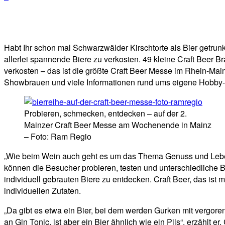
Facebook
Twitter
Telegram
WhatsA
Habt Ihr schon mal Schwarzwälder Kirschtorte als Bier getrun
allerlei spannende Biere zu verkosten. 49 kleine Craft Beer B
verkosten – das ist die größte Craft Beer Messe im Rhein-Mai
Showbrauen und viele Informationen rund ums eigene Hobby-
Probieren, schmecken, entdecken – auf der 2.
Mainzer Craft Beer Messe am Wochenende in Mainz
– Foto: Ram Regio
„Wie beim Wein auch geht es um das Thema Genuss und Leben
können die Besucher probieren, testen und unterschiedliche B
individuell gebrauten Biere zu entdecken. Craft Beer, das ist 
individuellen Zutaten.
„Da gibt es etwa ein Bier, bei dem werden Gurken mit vergor
an Gin Tonic, ist aber ein Bier ähnlich wie ein Pils“, erzählt 