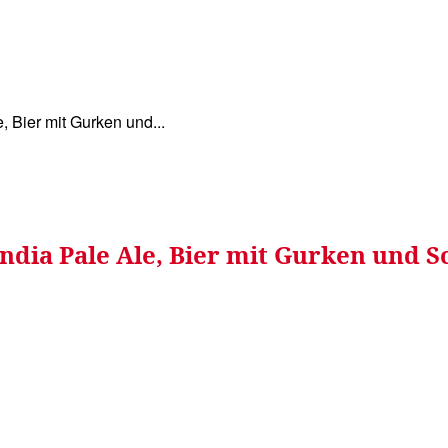
WISSEN&
VERKEHR&
FLUT AHRTAL&
NA
 Bier mit Gurken und...
dia Pale Ale, Bier mit Gurken und S