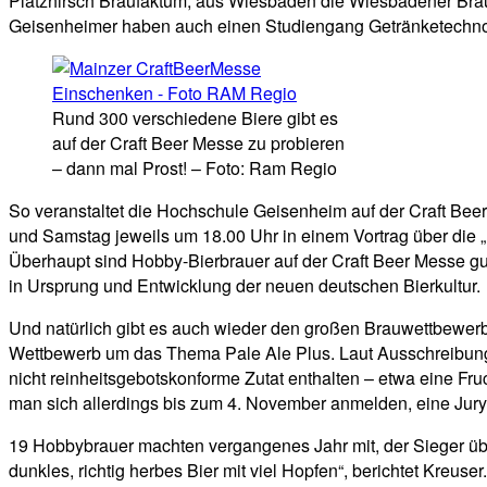
Platzhirsch Braufaktum, aus Wiesbaden die Wiesbadener Braum
Geisenheimer haben auch einen Studiengang Getränketechnol
Rund 300 verschiedene Biere gibt es
auf der Craft Beer Messe zu probieren
– dann mal Prost! – Foto: Ram Regio
So veranstaltet die Hochschule Geisenheim auf der Craft Beer
und Samstag jeweils um 18.00 Uhr in einem Vortrag über die „
Überhaupt sind Hobby-Bierbrauer auf der Craft Beer Messe gut
in Ursprung und Entwicklung der neuen deutschen Bierkultur.
Und natürlich gibt es auch wieder den großen Brauwettbewerb
Wettbewerb um das Thema Pale Ale Plus. Laut Ausschreibungsk
nicht reinheitsgebotskonforme Zutat enthalten – etwa eine F
man sich allerdings bis zum 4. November anmelden, eine Jury
19 Hobbybrauer machten vergangenes Jahr mit, der Sieger überz
dunkles, richtig herbes Bier mit viel Hopfen“, berichtet Kreuse