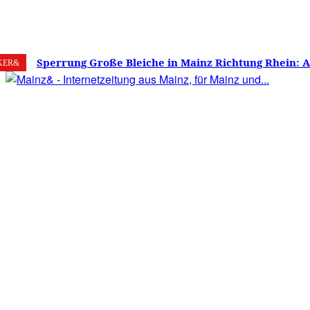
7. August 2026
Mainz
C
16.7
Sperrung Große Bleiche in Mainz Richtung Rhein: 
KER&
verwirrt, Mainzer stinksauer – Haben die Mainzer 
gestimmt?